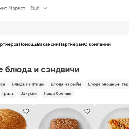
нит Маркет
Ещё
артнёров
Помощь
Вакансии
Партнёрам
О компании
е блюда и сэндвичи
яса
Блюда из птицы
Блюда из рыбы
Блюда овощные, га
Гриль
Закуски
Наши бренды