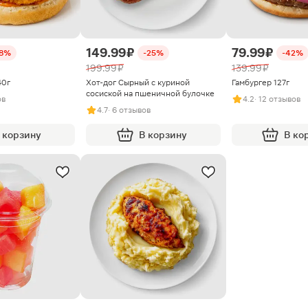
149.99 ₽
79.99 ₽
38%
-25%
-42%
199.99 ₽
139.99 ₽
40г
Хот-дог Сырный с куриной
Гамбургер 127г
сосиской на пшеничной булочке
ов
4.2
· 12 отзывов
4.7
· 6 отзывов
 корзину
В корзину
В ко