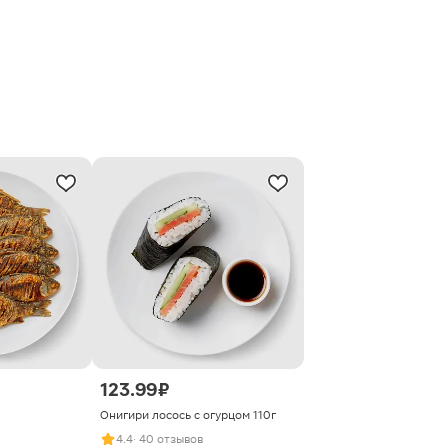
123.99 ₽
Онигири лосось с огурцом 110г
4.4
· 40 отзывов