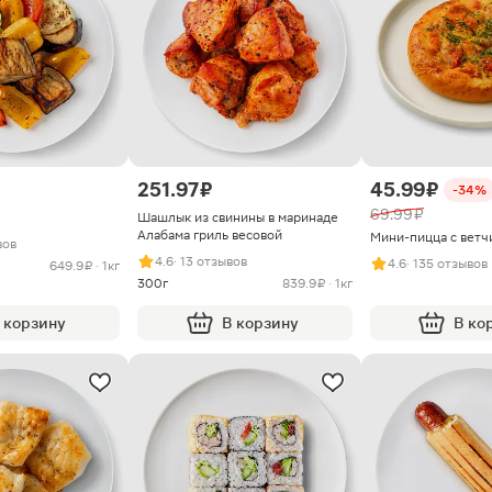
251.97 ₽
45.99 ₽
-34%
69.99 ₽
Шашлык из свинины в маринаде
Алабама гриль весовой
Мини-пицца с ветч
вов
4.6
· 13 отзывов
4.6
· 135 отзывов
649.9 ₽ · 1кг
300г
839.9 ₽ · 1кг
 корзину
В корзину
В ко