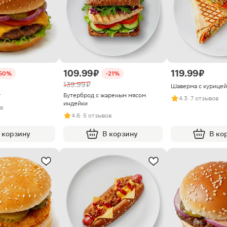
109.99 ₽
119.99 ₽
50%
-21%
139.99 ₽
Шаверма с курицей
г
Бутерброд с жареным мясом
4.3
· 7 отзывов
индейки
ов
4.6
· 5 отзывов
 корзину
В корзину
В ко