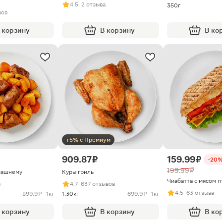
4.5
· 2 отзыва
350г
вов
 корзину
В корзину
В ко
+5% с Премиум
909.87 ₽
159.99 ₽
-20
199.99 ₽
машнему
Куры гриль
Чиабатта с мясом 
а
4.7
· 637 отзывов
4.5
· 63 отзыва
899.9 ₽ · 1кг
1.30кг
699.9 ₽ · 1кг
 корзину
В корзину
В ко