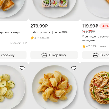
279.99 ₽
119.99 ₽
-40%
199.99 ₽
ареное в кляре
Набор роллов Цезарь 300г
Френч-дог с сосиск
4
· 2 отзыва
говядины
1099.9 ₽ · 1кг
4.7
· 123 отзыва
 корзину
В корзину
В ко