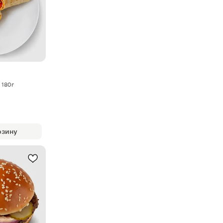
 180г
рзину