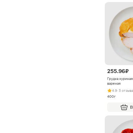
255.96 ₽
Грудка курина
вареная
4.9
· 3 отзыв
400г
В