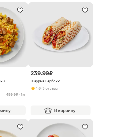
239.99 ₽
ины
Шаурма Барбекю
4.6
· 3 отзыва
499.9 ₽ · 1кг
рзину
В корзину