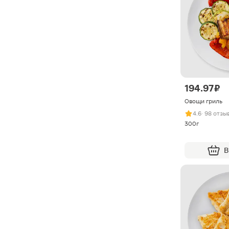
194.97 ₽
Овощи гриль
4.6
· 98 отзы
300г
В