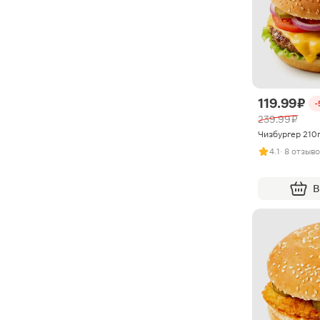
119.99 ₽
-
239.99 ₽
Чизбургер 210
4.1
· 8 отзыв
В