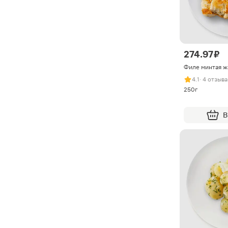
274.97 ₽
Филе минтая ж
4.1
· 4 отзыва
250г
В