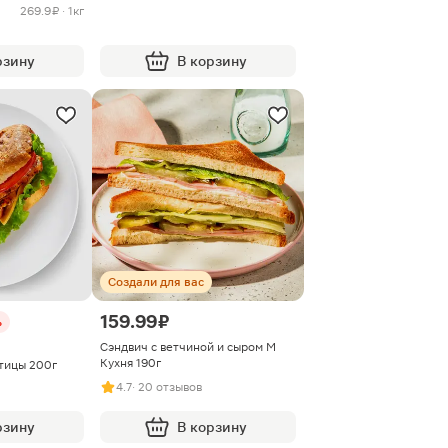
269.9 ₽ · 1кг
рзину
В корзину
Создали для вас
159.99 ₽
%
Сэндвич с ветчиной и сыром М
Кухня 190г
птицы 200г
4.7
· 20 отзывов
рзину
В корзину