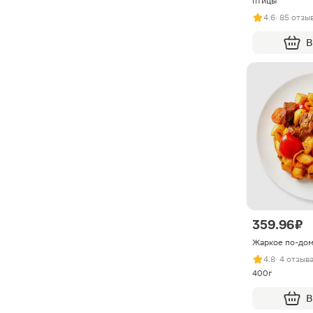
птицы
4.6
· 85 отзы
В
359.96 ₽
Жаркое по-до
4.8
· 4 отзыв
400г
В