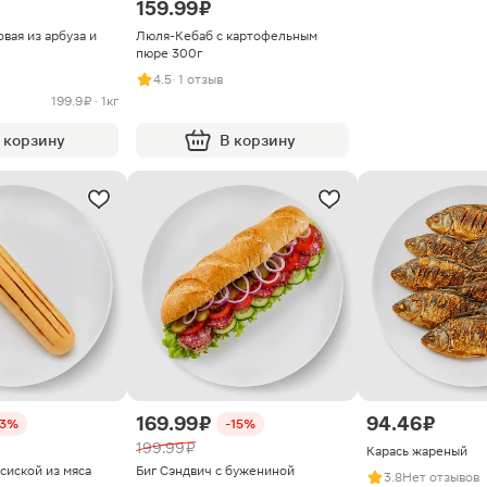
159.99 ₽
вая из арбуза и
Люля-Кебаб с картофельным
пюре 300г
4.5
· 1 отзыв
199.9 ₽ · 1кг
 корзину
В корзину
169.99 ₽
94.46 ₽
33%
-15%
199.99 ₽
Карась жареный
сиской из мяса
Биг Сэндвич с бужениной
3.8
Нет отзывов