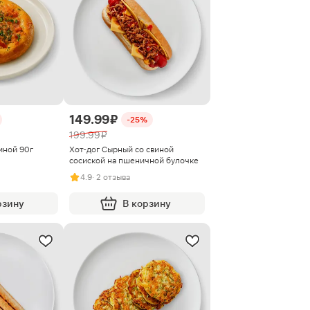
149.99 ₽
-25%
199.99 ₽
иной 90г
Хот-дог Сырный со свиной
сосиской на пшеничной булочке
4.9
· 2 отзыва
рзину
В корзину