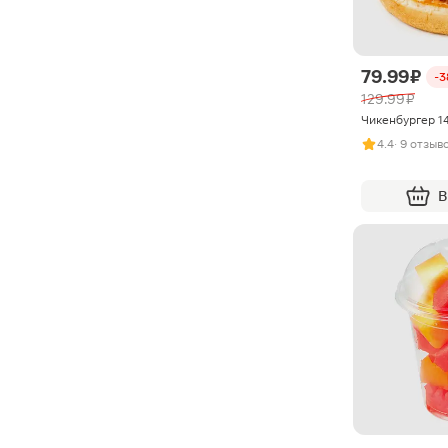
79.99 ₽
-
129.99 ₽
Чикенбургер 1
4.4
· 9 отзыв
В