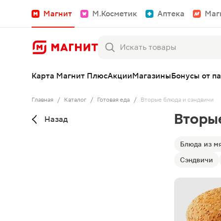
Магнит
М.Косметик
Аптека
Маг
Карта Магнит Плюс
Акции
Магазины
Бонусы от п
Главная
/
Каталог
/
Готовая еда
/
Вторые блюда и сэндвичи
Вторы
Назад
Блюда из м
Сэндвичи