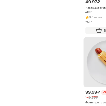
49.97 ₽
Нарезка фрукто
дыни
5
· 1 отзыв
250г
В
99.99 ₽
-
149.99 ₽
Френч-дог с со