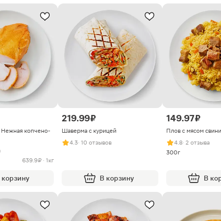
219.99 ₽
149.97 ₽
я Нежная копчено-
Шаверма с курицей
Плов с мясом свин
4.3
· 10 отзывов
4.8
· 2 отзыва
а
300г
639.9 ₽ · 1кг
 корзину
В корзину
В ко