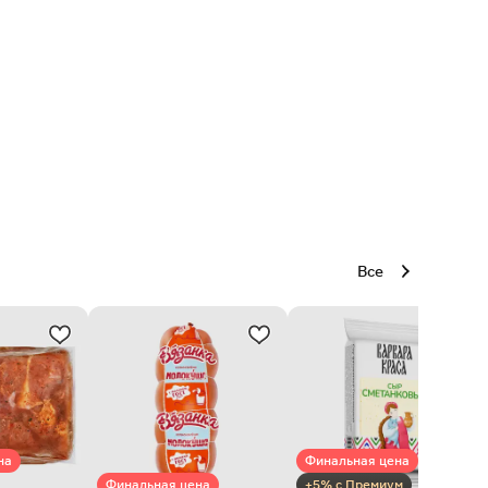
Все
на
Финальная цена
Финальная цена
+5% с Премиум