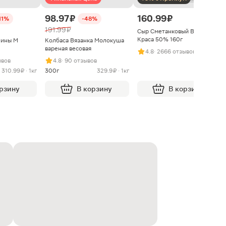
98.97 ₽
160.99 ₽
11%
-48%
191.99 ₽
Сыр Сметанковый Варвара
Краса 50% 160г
нины М
Колбаса Вязанка Молокуша
вареная весовая
4.8
· 2666 отзывов
ывов
4.8
· 90 отзывов
310.99 ₽ · 1кг
300г
329.9 ₽ · 1кг
орзину
В корзину
В корзину