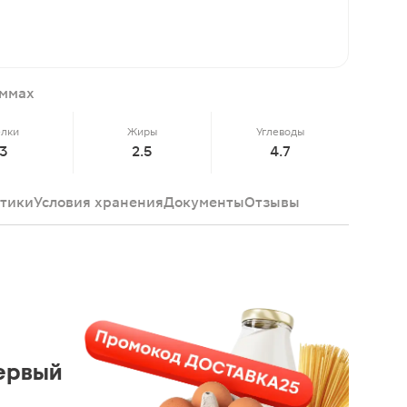
аммах
елки
Жиры
Углеводы
3
2.5
4.7
тики
Условия хранения
Документы
Отзывы
ервый