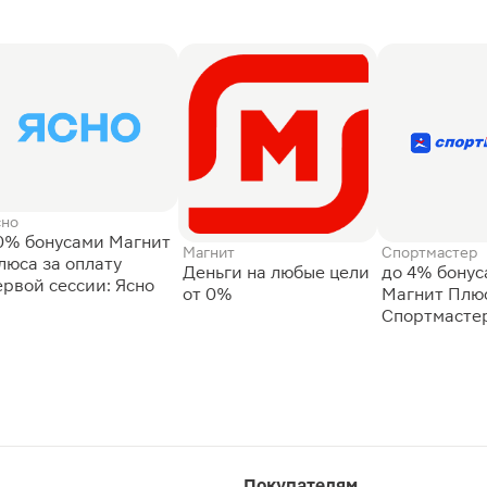
сно
0% бонусами Магнит
Магнит
Спортмастер
люса за оплату
Деньги на любые цели
до 4% бону
ервой сессии: Ясно
от 0%
Магнит Плюс
Спортмасте
Покупателям