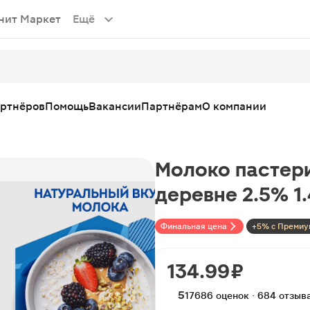
нит Маркет
Ещё
артнёров
Помощь
Вакансии
Партнёрам
О компании
Молоко пастер
деревне 2.5% 1
Финальная цена
+5% с Премиу
134.99 ₽
5
17686 оценок · 684 отзыв