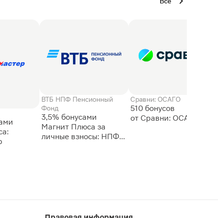
Все
ВТБ НПФ Пенсионный
Сравни: ОСАГО
510 бонусов
Фонд
3,5% бонусами
сами
Магнит Плюса за
а:
личные взносы: НПФ
р
ВТБ
Правовая информация