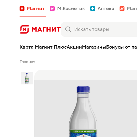
Магнит
М.Косметик
Аптека
Маг
Карта Магнит Плюс
Акции
Магазины
Бонусы от п
Главная