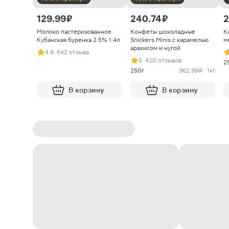
129.99 ₽
240.74 ₽
2
Молоко пастеризованное
Конфеты шоколадные
К
Кубанская буренка 2.5% 1.4л
Snickers Minis с карамелью
м
арахисом и нугой
4.9
· 642 отзыва
5
· 420 отзывов
2
250г
962.99 ₽ · 1кг
В корзину
В корзину