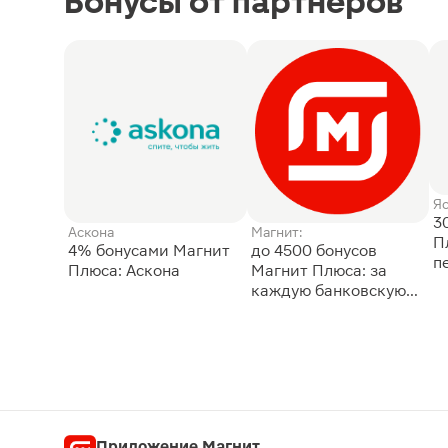
Бонусы от партнёров
Я
3
Аскона
Магнит:
П
4% бонусами Магнит
до 4500 бонусов
п
Плюса: Аскона
Магнит Плюса: за
каждую банковскую
карту
Приложение Магнит