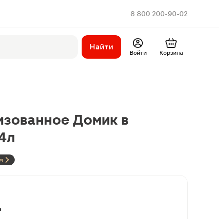
8 800 200-90-02
Найти
Войти
Корзина
изованное Домик в
.4л
м
а