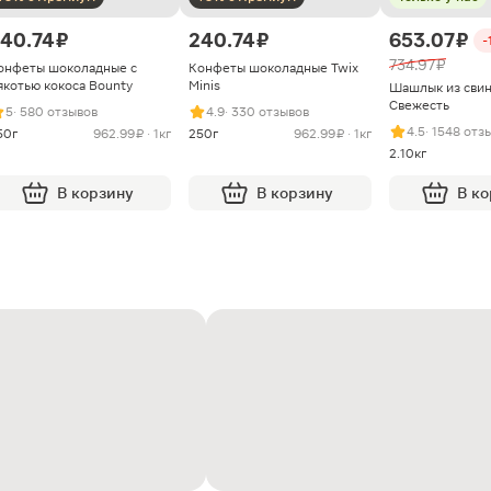
40.74 ₽
240.74 ₽
653.07 ₽
-
734.97 ₽
онфеты шоколадные с
Конфеты шоколадные Twix
якотью кокоса Bounty
Minis
Шашлык из сви
Свежесть
5
· 580 отзывов
4.9
· 330 отзывов
4.5
· 1548 отз
50г
962.99 ₽ · 1кг
250г
962.99 ₽ · 1кг
2.10кг
В корзину
В корзину
В к