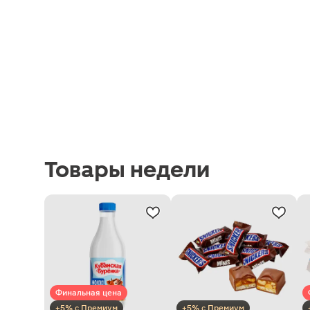
Товары недели
Финальная цена
+5% с Премиум
+5% с Премиум