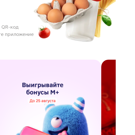
 QR-код
те приложение