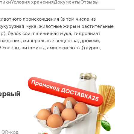
тики
Условия хранения
Документы
Отзывы
ивотного происхождения (в том числе из
 кукурузная мука, животные жиры и растительные
р), белок сои, пшеничная мука, гидролизат
хождения, минеральные вещества, дрожжи,
 свеклы, витамины, аминокислоты (таурин,
ервый
 QR-код