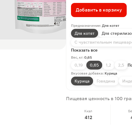
Добавить в корзину
Предназначение:
Для котят
Для котят
Для стерилизо
С чувствительным пищева
Показать все
Вес, кг:
0,65
0,19
0,65
1,2
2,5
По
Вкусовая добавка:
Курица
Курица
Говядина
Инд
Пищевая ценность в 100 гр
Ккал
Б
412