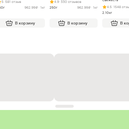
5
· 581 отзыв
4.9
· 330 отзывов
4.5
· 1548 отз
50г
962.99 ₽ · 1кг
250г
962.99 ₽ · 1кг
2.10кг
В корзину
В корзину
В к