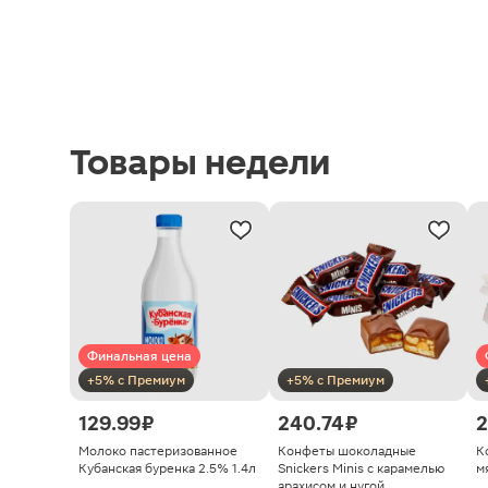
Товары недели
Финальная цена
+5% с Премиум
+5% с Премиум
129.99 ₽
240.74 ₽
2
Молоко пастеризованное
Конфеты шоколадные
К
Кубанская буренка 2.5% 1.4л
Snickers Minis с карамелью
м
арахисом и нугой