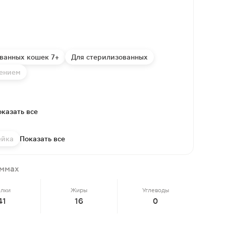
ванных кошек 7+
Для стерилизованных
рением
казать все
ейка
Показать все
аммах
елки
Жиры
Углеводы
41
16
0