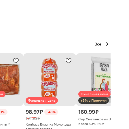
Все
на
Финальная цена
Финальная цена
+5% с Премиум
98.97 ₽
160.99 ₽
11%
-48%
191.99 ₽
Сыр Сметанковый Варвара
Краса 50% 160г
нины М
Колбаса Вязанка Молокуша
вареная весовая