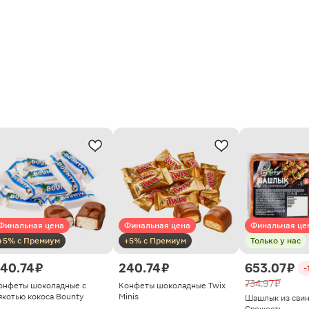
Финальная цена
Финальная цена
Финальная це
+5% с Премиум
+5% с Премиум
Только у нас
40.74 ₽
240.74 ₽
653.07 ₽
-
734.97 ₽
онфеты шоколадные с
Конфеты шоколадные Twix
якотью кокоса Bounty
Minis
Шашлык из сви
Свежесть