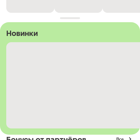
Новинки
Бонусы от партнёров
Все