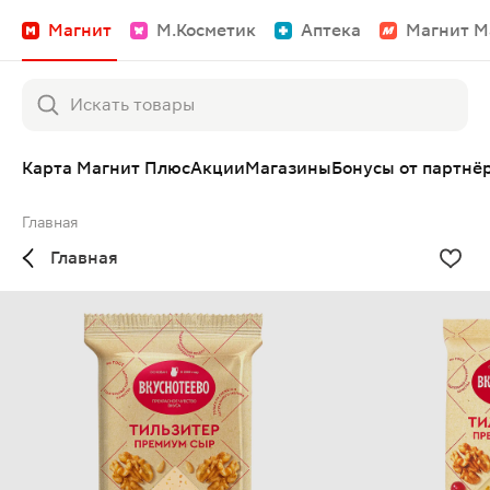
Магнит
М.Косметик
Аптека
Магнит М
Карта Магнит Плюс
Акции
Магазины
Бонусы от партнё
Главная
Главная