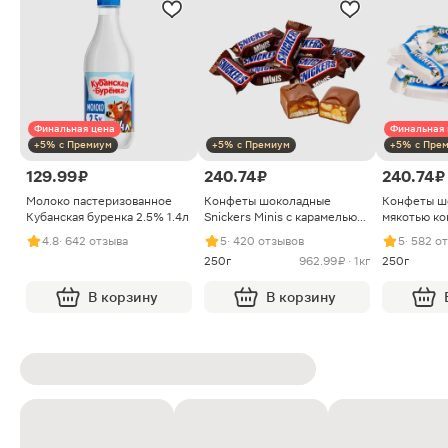
Финальная цена
Финальная 
+5% с Премиум
+5% с Премиум
+5% с Пре
129.99 ₽
240.74 ₽
240.74 ₽
Молоко пастеризованное
Конфеты шоколадные
Конфеты ш
Кубанская буренка 2.5% 1.4л
Snickers Minis с карамелью
мякотью ко
арахисом и нугой
4.8
· 642 отзыва
5
· 420 отзывов
5
· 582 о
250г
962.99 ₽ · 1кг
250г
В корзину
В корзину