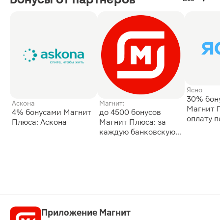
Ясно
30% бон
Аскона
Магнит:
Магнит 
4% бонусами Магнит
до 4500 бонусов
оплату 
Плюса: Аскона
Магнит Плюса: за
сессии: 
каждую банковскую
карту
Приложение Магнит