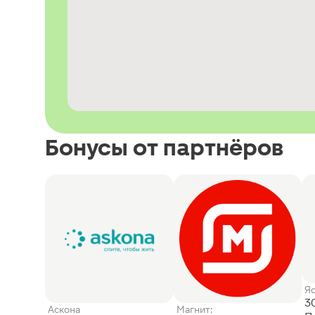
Бонусы от партнёров
Я
3
Аскона
Магнит: