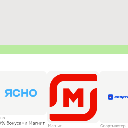
сно
0% бонусами Магнит
Магнит
Спортмастер