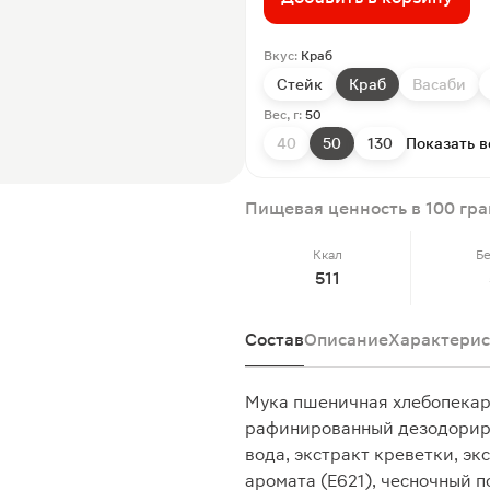
Вкус:
Краб
Стейк
Краб
Васаби
Вес, г:
50
40
50
130
Показать в
Пищевая ценность в 100 гр
Ккал
Б
511
Состав
Описание
Характерис
Мука пшеничная хлебопекар
рафинированный дезодориро
вода, экстракт креветки, экс
аромата (Е621), чесночный 