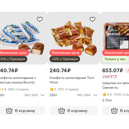
Финальная цена
Финальная цена
Финальная це
+5% с Премиум
+5% с Премиум
Только у нас
40.74 ₽
240.74 ₽
653.07 ₽
-
734.97 ₽
онфеты шоколадные с
Конфеты шоколадные Twix
якотью кокоса Bounty
Minis
Шашлык из сви
Свежесть
4.9
· 580 отзывов
5
· 330 отзывов
4.8
· 1536 отз
50г
962.99 ₽ · 1кг
250г
962.99 ₽ · 1кг
2.10кг
В корзину
В корзину
В к