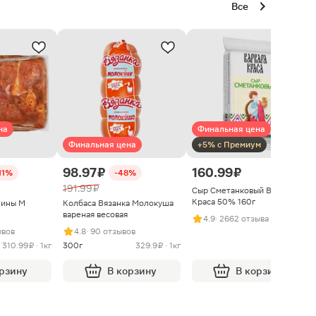
Все
на
Финальная цена
Финальная цена
+5% с Премиум
98.97 ₽
160.99 ₽
11%
-48%
191.99 ₽
Сыр Сметанковый Варвара
Краса 50% 160г
нины М
Колбаса Вязанка Молокуша
вареная весовая
4.9
· 2662 отзыва
ывов
4.8
· 90 отзывов
310.99 ₽ · 1кг
300г
329.9 ₽ · 1кг
орзину
В корзину
В корзину