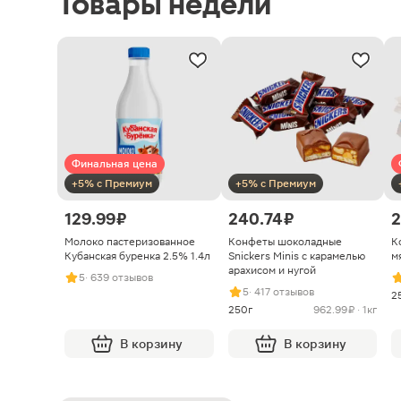
Товары недели
Финальная цена
+5% с Премиум
+5% с Премиум
129.99 ₽
240.74 ₽
2
Молоко пастеризованное
Конфеты шоколадные
К
Кубанская буренка 2.5% 1.4л
Snickers Minis с карамелью
м
арахисом и нугой
5
· 639 отзывов
5
· 417 отзывов
2
250г
962.99 ₽ · 1кг
В корзину
В корзину