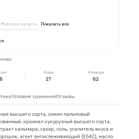
Морская капуста
Показать все
се
аммах
елки
Жиры
Углеводы
5
27
62
тики
Условия хранения
Отзывы
ная высшего сорта, олеин пальмовый
ванный, крахмал кукурузный высшего сорта,
тракт кальмара, сахар, соль, усилитель вкуса и
порошок, агент антислеживающий (Е542), масло