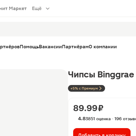
нит Маркет
Ещё
артнёров
Помощь
Вакансии
Партнёрам
О компании
Чипсы Binggrae
+5% с Премиум
89.99 ₽
4.8
3851 оценка · 196 отзыв
Добавить в корзину