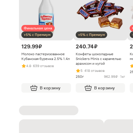
Финальная цена
+5% с Премиум
+5% с Премиум
129.99 ₽
240.74 ₽
2
Молоко пастеризованное
Конфеты шоколадные
К
Кубанская буренка 2.5% 1.4л
Snickers Minis с карамелью
м
арахисом и нугой
4.8
· 639 отзывов
5
· 418 отзывов
2
250г
962.99 ₽ · 1кг
В корзину
В корзину