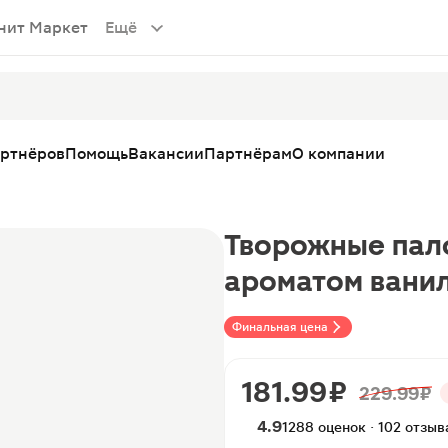
нит Маркет
Ещё
артнёров
Помощь
Вакансии
Партнёрам
О компании
Творожные пал
ароматом ванил
Финальная цена
181.99 ₽
229.99 ₽
4.9
1288 оценок · 102 отзыв