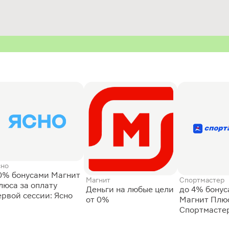
сно
0% бонусами Магнит
Магнит
Спортмастер
люса за оплату
Деньги на любые цели
до 4% бону
ервой сессии: Ясно
от 0%
Магнит Плюс
Спортмасте