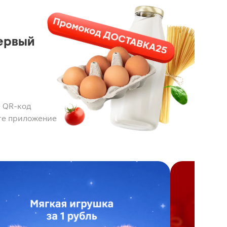
ервый
 QR-код
те приложение