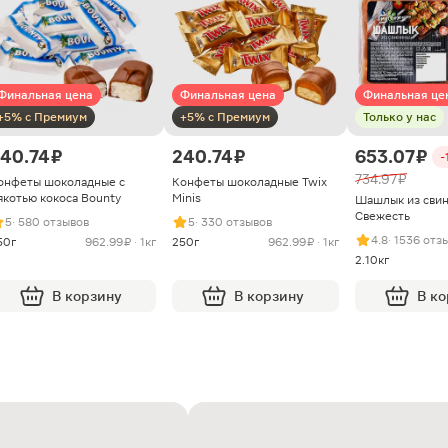
Финальная цена
Финальная цена
Финальная це
+5% с Премиум
+5% с Премиум
Только у нас
40.74 ₽
240.74 ₽
653.07 ₽
-
734.97 ₽
онфеты шоколадные с
Конфеты шоколадные Twix
якотью кокоса Bounty
Minis
Шашлык из сви
Свежесть
5
· 580 отзывов
5
· 330 отзывов
4.8
· 1536 отз
50г
962.99 ₽ · 1кг
250г
962.99 ₽ · 1кг
2.10кг
В корзину
В корзину
В к