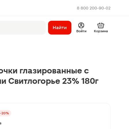
8 800 200-90-02
Найти
Войти
Корзина
очки глазированные с
и Свитлогорье 23% 180г
-20%
а