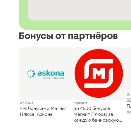
Бонусы от партнёров
Я
3
Аскона
Магнит:
П
4% бонусами Магнит
до 4500 бонусов
п
Плюса: Аскона
Магнит Плюса: за
каждую банковскую
карту