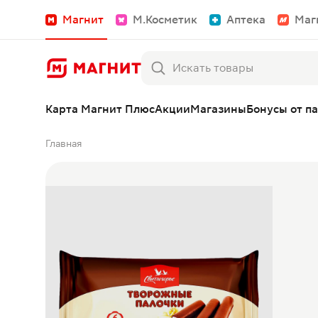
Магнит
М.Косметик
Аптека
Маг
Карта Магнит Плюс
Акции
Магазины
Бонусы от п
Главная