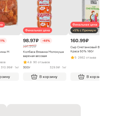
на
Финальная цена
Финальная цена
+5% с Премиум
98.97 ₽
160.99 ₽
11%
-48%
191.99 ₽
Сыр Сметанковый Варвара
Краса 50% 160г
нины М
Колбаса Вязанка Молокуша
вареная весовая
5
· 2662 отзыва
ывов
4.8
· 90 отзывов
310.99 ₽ · 1кг
300г
329.9 ₽ · 1кг
орзину
В корзину
В корзину