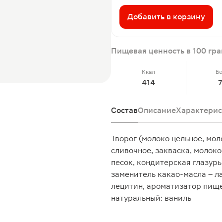
Добавить в корзину
Пищевая ценность в 100 гр
Ккал
Б
414
Состав
Описание
Характерис
Творог (молоко цельное, мол
сливочное, закваска, моло
песок, кондитерская глазурь
заменитель какао-масла – л
лецитин, ароматизатор пище
натуральный: ваниль