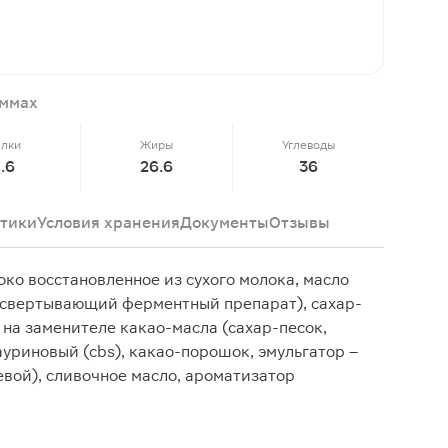
аммах
елки
Жиры
Углеводы
7.6
26.6
36
тики
Условия хранения
Документы
Отзывы
око восстановленное из сухого молока, масло
косвертывающий ферментный препарат), сахар-
 на заменителе какао-масла (сахар-песок,
ауриновый (cbs), какао-порошок, эмульгатор –
вой), сливочное масло, ароматизатор