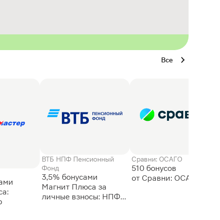
Все
ВТБ НПФ Пенсионный
Сравни: ОСАГО
510 бонусов
Фонд
3,5% бонусами
сами
Магнит Плюса за
а:
личные взносы: НПФ
р
ВТБ