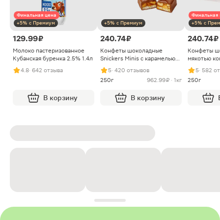
Финальная цена
Финальная 
+5% с Премиум
+5% с Премиум
+5% с Пре
129.99 ₽
240.74 ₽
240.74 ₽
Молоко пастеризованное
Конфеты шоколадные
Конфеты ш
Кубанская буренка 2.5% 1.4л
Snickers Minis с карамелью
мякотью ко
арахисом и нугой
4.8
· 642 отзыва
5
· 420 отзывов
5
· 582 о
250г
962.99 ₽ · 1кг
250г
В корзину
В корзину