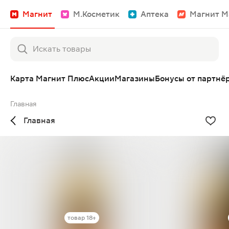
Магнит
М.Косметик
Аптека
Магнит М
Карта Магнит Плюс
Акции
Магазины
Бонусы от партнё
Главная
Главная
товар 18+