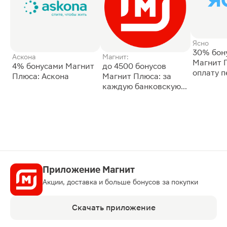
Ясно
30% бон
Аскона
Магнит:
Магнит 
4% бонусами Магнит
до 4500 бонусов
оплату 
Плюса: Аскона
Магнит Плюса: за
сессии: 
каждую банковскую
карту
Приложение Магнит
Акции, доставка и больше бонусов за покупки
Скачать приложение