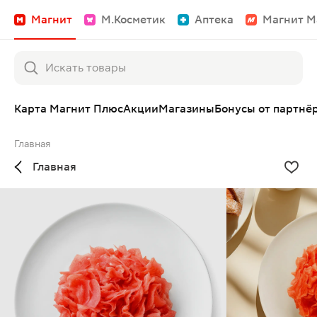
Магнит
М.Косметик
Аптека
Магнит М
Карта Магнит Плюс
Акции
Магазины
Бонусы от партнё
Главная
Главная