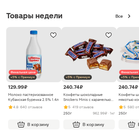
Товары недели
Все
Финальная цена
Финальная 
+5% с Премиум
+5% с Премиум
+5% с Пре
129.99 ₽
240.74 ₽
240.74 ₽
Молоко пастеризованное
Конфеты шоколадные
Конфеты ш
Кубанская буренка 2.5% 1.4л
Snickers Minis с карамелью
мякотью ко
арахисом и нугой
4.8
· 640 отзывов
5
· 419 отзывов
5
· 580 о
250г
962.99 ₽ · 1кг
250г
В корзину
В корзину