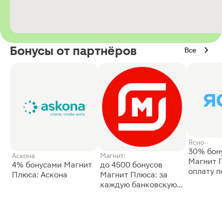
Бонусы от партнёров
Все
Ясно
30% бон
Аскона
Магнит:
Магнит 
4% бонусами Магнит
до 4500 бонусов
оплату 
Плюса: Аскона
Магнит Плюса: за
сессии: 
каждую банковскую
карту