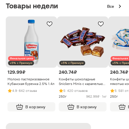
Товары недели
Все
Финальная цена
Финальная 
+5% с Премиум
+5% с Премиум
+5% с Пре
129.99 ₽
240.74 ₽
240.74 ₽
Молоко пастеризованное
Конфеты шоколадные
Конфеты ш
Кубанская буренка 2.5% 1.4л
Snickers Minis с карамелью
мякотью ко
арахисом и нугой
4.9
· 642 отзыва
5
· 420 отзывов
5
· 581 о
250г
962.99 ₽ · 1кг
250г
В корзину
В корзину