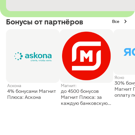
Бонусы от партнёров
Все
Ясно
30% бон
Аскона
Магнит:
Магнит 
4% бонусами Магнит
до 4500 бонусов
оплату 
Плюса: Аскона
Магнит Плюса: за
сессии: 
каждую банковскую
карту