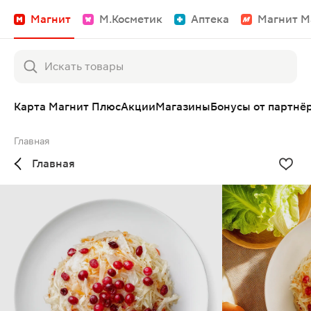
Магнит
М.Косметик
Аптека
Магнит М
Карта Магнит Плюс
Акции
Магазины
Бонусы от партнё
Главная
Главная