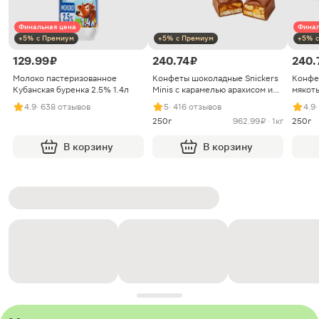
Финальная цена
Финал
+5% с Премиум
+5% с Премиум
+5% с
129.99 ₽
240.74 ₽
240.
Молоко пастеризованное
Конфеты шоколадные Snickers
Конфе
Кубанская буренка 2.5% 1.4л
Minis с карамелью арахисом и
мякоть
нугой
4.9
· 638 отзывов
5
· 416 отзывов
4.9
250г
962.99 ₽ · 1кг
250г
В корзину
В корзину