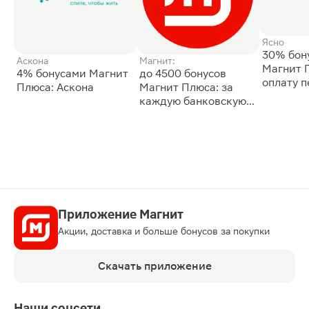
Ясно
30% бон
Аскона
Магнит:
Магнит 
4% бонусами Магнит
до 4500 бонусов
оплату 
Плюса: Аскона
Магнит Плюса: за
сессии: 
каждую банковскую
карту
Приложение Магнит
Акции, доставка и больше бонусов за покупки
Скачать приложение
Наши соцсети