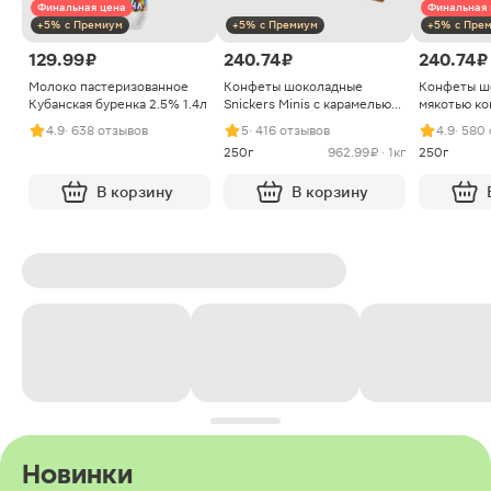
Финальная цена
Финальная 
+5% с Премиум
+5% с Премиум
+5% с Пре
129.99 ₽
240.74 ₽
240.74 ₽
Молоко пастеризованное
Конфеты шоколадные
Конфеты ш
Кубанская буренка 2.5% 1.4л
Snickers Minis с карамелью
мякотью ко
арахисом и нугой
4.9
· 638 отзывов
5
· 416 отзывов
4.9
· 580
250г
962.99 ₽ · 1кг
250г
В корзину
В корзину
Новинки