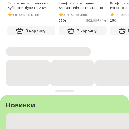
Молоко пастеризованное
Конфеты шоколадные
Конфеты ш
Кубанская буренка 2.5% 1.4л
Snickers Minis с карамелью
мякотью ко
арахисом и нугой
4.9
· 638 отзывов
5
· 416 отзывов
4.9
· 580
250г
962.99 ₽ · 1кг
250г
В корзину
В корзину
Новинки