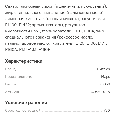
Сахар, глюкозный сироп (пшеничный, кукурузный),
жир специального назначения (пальмовое масло),
лимонная кислота, яблочная кислота, загустители:
Е1400, Е1422; ароматизаторы, регулятор
кислотности Е331, глазирователи:Е903, Е904, жир
специального назначения (кокосовое масло,
пальмоядровое масло), красители: Е120, Е100, Е171,
Е160А, Е132Е133, Е160Е
Характеристики
Бренд
Skittles
Производитель
Марс
Вес, кг
0.038
Артикул
1635300015
Условия хранения
Срок годности, дней
730