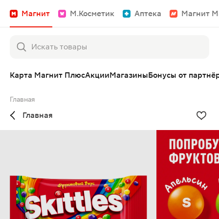
Магнит
М.Косметик
Аптека
Магнит М
Карта Магнит Плюс
Акции
Магазины
Бонусы от партнё
Главная
Главная