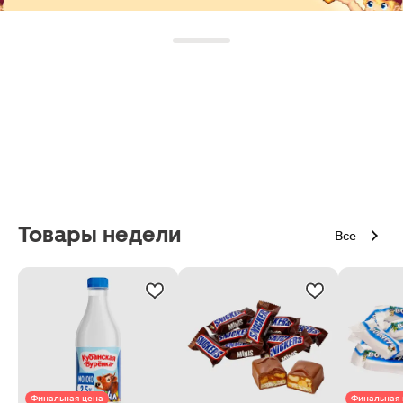
Товары недели
Все
Финальная цена
Финальная 