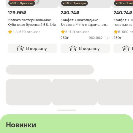
+5% с Премиум
+5% с Премиум
+5% с Пре
129.99 ₽
240.74 ₽
240.74 ₽
Молоко пастеризованное
Конфеты шоколадные
Конфеты ш
Кубанская буренка 2.5% 1.4л
Snickers Minis с карамелью
мякотью ко
арахисом и нугой
4.8
· 640 отзывов
5
· 419 отзывов
5
· 580 о
250г
962.99 ₽ · 1кг
250г
В корзину
В корзину
Новинки