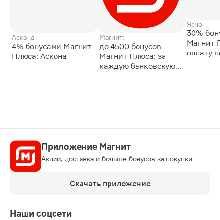
Ясно
30% бон
Аскона
Магнит:
Магнит 
4% бонусами Магнит
до 4500 бонусов
оплату 
Плюса: Аскона
Магнит Плюса: за
сессии: 
каждую банковскую
карту
Приложение Магнит
Акции, доставка и больше бонусов за покупки
Скачать приложение
Наши соцсети