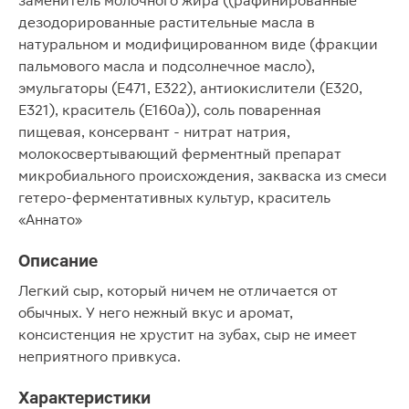
заменитель молочного жира ((рафинированные
дезодорированные растительные масла в
натуральном и модифицированном виде (фракции
пальмового масла и подсолнечное масло),
эмульгаторы (Е471, Е322), антиокислители (Е320,
Е321), краситель (Е160а)), соль поваренная
пищевая, консервант - нитрат натрия,
молокосвертывающий ферментный препарат
микробиального происхождения, закваска из смеси
гетеро-ферментативных культур, краситель
«Аннато»
Описание
Легкий сыр, который ничем не отличается от
обычных. У него нежный вкус и аромат,
консистенция не хрустит на зубах, сыр не имеет
неприятного привкуса.
Характеристики