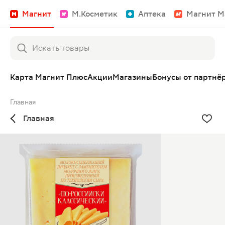
Магнит
М.Косметик
Аптека
Магнит М
Карта Магнит Плюс
Акции
Магазины
Бонусы от партнё
Главная
Главная