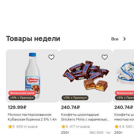
Товары недели
Все
Финальная цена
Финальная 
+5% с Премиум
+5% с Премиум
+5% с Пре
129.99 ₽
240.74 ₽
240.74 ₽
Молоко пастеризованное
Конфеты шоколадные
Конфеты ш
Кубанская буренка 2.5% 1.4л
Snickers Minis с карамелью
мякотью ко
арахисом и нугой
5
· 639 отзывов
5
· 417 отзывов
4.9
· 580
250г
962.99 ₽ · 1кг
250г