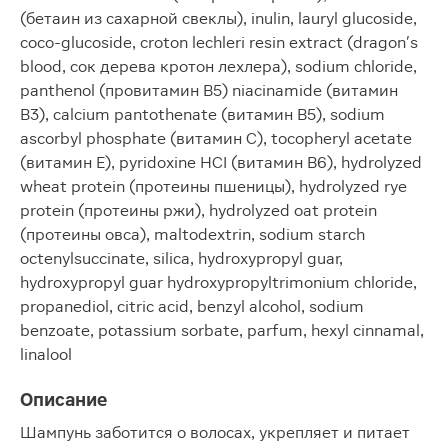
(бетаин из сахарной свеклы), inulin, lauryl glucoside,
coco-glucoside, croton lechleri resin extract (dragon's
blood, сок дерева кротон лехлера), sodium chloride,
panthenol (провитамин В5) niacinamide (витамин
В3), calcium pantothenate (витамин В5), sodium
ascorbyl phosphate (витамин С), tocopheryl acetate
(витамин Е), pyridoxine HCI (витамин В6), hydrolyzed
wheat protein (протеины пшеницы), hydrolyzed rye
protein (протеины ржи), hydrolyzed oat protein
(протеины овса), maltodextrin, sodium starch
octenylsuccinate, silica, hydroxypropyl guar,
hydroxypropyl guar hydroxypropyltrimonium chloride,
propanediol, citric acid, benzyl alcohol, sodium
benzoate, potassium sorbate, parfum, hexyl cinnamal,
linalool
Описание
Шампунь заботится о волосах, укрепляет и питает