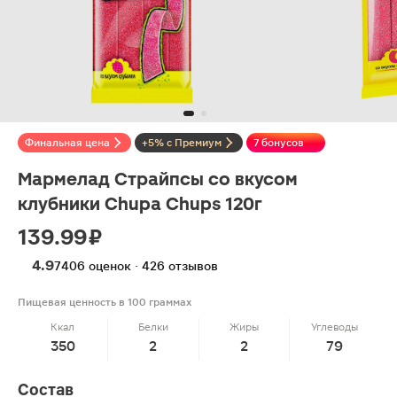
Финальная цена
+5% с Премиум
7 бонусов
Мармелад Cтрайпсы со вкусом
клубники Chupa Chups 120г
139.99 ₽
4.9
7406 оценок · 426 отзывов
Пищевая ценность в 100 граммах
Ккал
Белки
Жиры
Углеводы
350
2
2
79
Состав