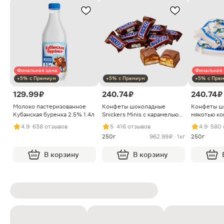
Финальная цена
Финальная 
+5% с Премиум
+5% с Премиум
+5% с Пре
129.99 ₽
240.74 ₽
240.74 ₽
Молоко пастеризованное
Конфеты шоколадные
Конфеты ш
Кубанская буренка 2.5% 1.4л
Snickers Minis с карамелью
мякотью ко
арахисом и нугой
4.9
· 638 отзывов
5
· 416 отзывов
4.9
· 580
250г
962.99 ₽ · 1кг
250г
В корзину
В корзину