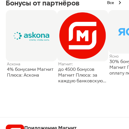
Бонусы от партнёров
Все
Ясно
30% бон
Аскона
Магнит:
Магнит 
4% бонусами Магнит
до 4500 бонусов
оплату 
Плюса: Аскона
Магнит Плюса: за
сессии: 
каждую банковскую
карту
Приложение Магнит