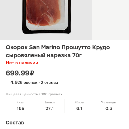
Окорок San Marino Прошутто Крудо
сыровяленый нарезка 70г
Нет в наличии
699.99 ₽
4.9
28 оценок · 2 отзыва
Пищевая ценность в 100 граммах
Ккал
Белки
Жиры
Углеводы
165
27.1
6.1
0.3
Состав