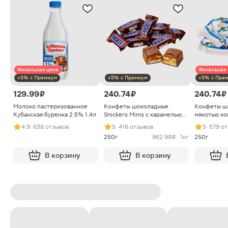
Финальная цена
Финальная 
+5% с Премиум
+5% с Премиум
+5% с Пре
129.99 ₽
240.74 ₽
240.74 ₽
Молоко пастеризованное
Конфеты шоколадные
Конфеты ш
Кубанская буренка 2.5% 1.4л
Snickers Minis с карамелью
мякотью ко
арахисом и нугой
4.9
· 638 отзывов
5
· 416 отзывов
5
· 579 о
250г
962.99 ₽ · 1кг
250г
В корзину
В корзину