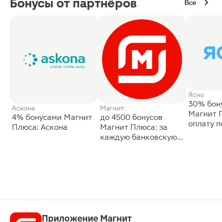
Бонусы от партнёров
Все
Ясно
30% бон
Аскона
Магнит:
Магнит 
4% бонусами Магнит
до 4500 бонусов
оплату 
Плюса: Аскона
Магнит Плюса: за
сессии: 
каждую банковскую
карту
Приложение Магнит