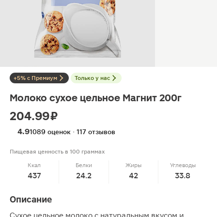
+5% с Премиум
Только у нас
Молоко сухое цельное Магнит 200г
204.99 ₽
4.9
1089 оценок · 117 отзывов
Пищевая ценность в 100 граммах
Ккал
Белки
Жиры
Углеводы
437
24.2
42
33.8
Описание
Сухое цельное молоко с натуральным вкусом и