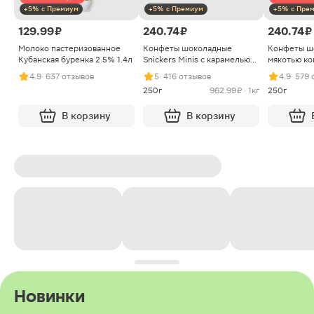
+5% с Премиум
+5% с Премиум
+5% с Пре
129.99 ₽
240.74 ₽
240.74 ₽
Молоко пастеризованное
Конфеты шоколадные
Конфеты ш
Кубанская буренка 2.5% 1.4л
Snickers Minis с карамелью
мякотью ко
арахисом и нугой
4.9
· 637 отзывов
5
· 416 отзывов
4.9
· 579
250г
962.99 ₽ · 1кг
250г
В корзину
В корзину
Новинки