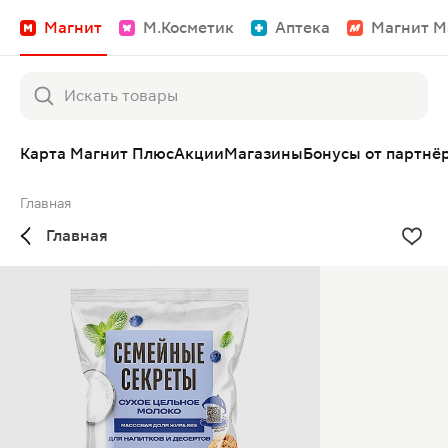
Магнит
М.Косметик
Аптека
Магнит М
Карта Магнит Плюс
Акции
Магазины
Бонусы от партнё
Главная
Главная