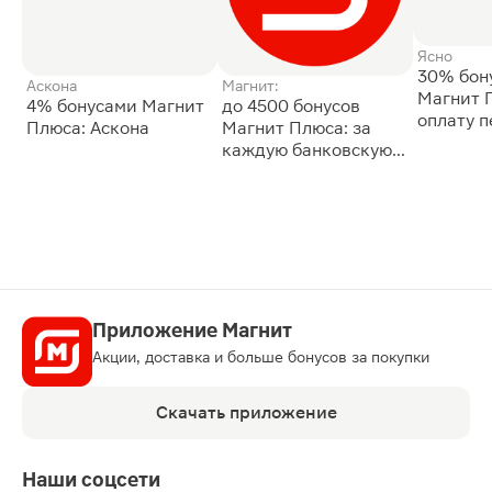
Ясно
30% бон
Аскона
Магнит:
Магнит 
4% бонусами Магнит
до 4500 бонусов
оплату 
Плюса: Аскона
Магнит Плюса: за
сессии: 
каждую банковскую
карту
Приложение Магнит
Акции, доставка и больше бонусов за покупки
Скачать приложение
Наши соцсети