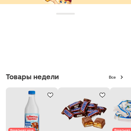
Товары недели
Все
Финальная цена
Финальная 