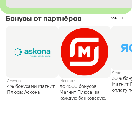
Бонусы от партнёров
Все
Ясно
30% бон
Аскона
Магнит:
Магнит 
4% бонусами Магнит
до 4500 бонусов
оплату 
Плюса: Аскона
Магнит Плюса: за
сессии: 
каждую банковскую
карту