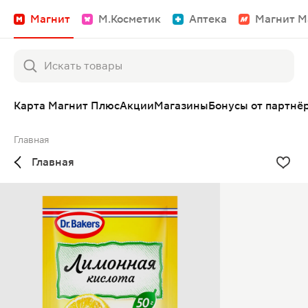
Магнит
М.Косметик
Аптека
Магнит М
Карта Магнит Плюс
Акции
Магазины
Бонусы от партнё
Главная
Главная