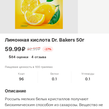
Лимонная кислота Dr. Bakers 50г
59.99 ₽
82.99 ₽
-27%
5
84 оценки · 4 отзыва
Пищевая ценность в 100 граммах
Ккал
Белки
Углеводы
96
0.1
0.1
Описание
Россыпь мелких белых кристаллов получают
биохимическим способом из сахарозы. Вещество не