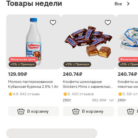
Товары недели
Все
Финальная цена
Финальная 
+5% с Премиум
+5% с Премиум
+5% с Пре
129.99 ₽
240.74 ₽
240.74 ₽
Молоко пастеризованное
Конфеты шоколадные
Конфеты ш
Кубанская буренка 2.5% 1.4л
Snickers Minis с карамелью
мякотью ко
арахисом и нугой
4.9
· 642 отзыва
5
· 420 отзывов
5
· 581 о
250г
962.99 ₽ · 1кг
250г
В корзину
В корзину