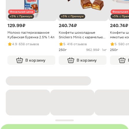
Финальная цена
Финальная 
+5% с Премиум
+5% с Премиум
+5% с Пре
129.99 ₽
240.74 ₽
240.74 ₽
Молоко пастеризованное
Конфеты шоколадные
Конфеты ш
Кубанская буренка 2.5% 1.4л
Snickers Minis с карамелью
мякотью ко
арахисом и нугой
4.9
· 638 отзывов
5
· 416 отзывов
5
· 580 о
250г
962.99 ₽ · 1кг
250г
В корзину
В корзину