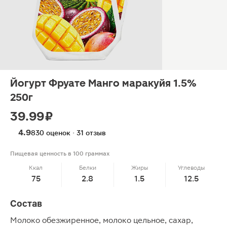
Йогурт Фруате Манго маракуйя 1.5%
250г
39.99 ₽
4.9
830 оценок · 31 отзыв
Пищевая ценность в 100 граммах
Ккал
Белки
Жиры
Углеводы
75
2.8
1.5
12.5
Состав
Молоко обезжиренное, молоко цельное, сахар,