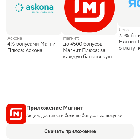
Ясно
30% бон
Аскона
Магнит:
Магнит 
4% бонусами Магнит
до 4500 бонусов
оплату 
Плюса: Аскона
Магнит Плюса: за
сессии: 
каждую банковскую
карту
Приложение Магнит
Акции, доставка и больше бонусов за покупки
Скачать приложение