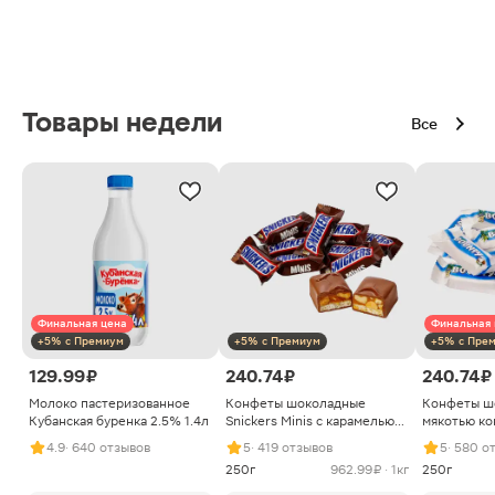
Товары недели
Все
Финальная цена
Финальная 
+5% с Премиум
+5% с Премиум
+5% с Пре
129.99 ₽
240.74 ₽
240.74 ₽
Молоко пастеризованное
Конфеты шоколадные
Конфеты ш
Кубанская буренка 2.5% 1.4л
Snickers Minis с карамелью
мякотью ко
арахисом и нугой
4.9
· 640 отзывов
5
· 419 отзывов
5
· 580 о
250г
962.99 ₽ · 1кг
250г