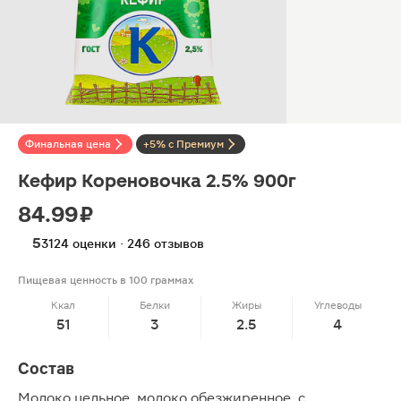
Финальная цена
+5% с Премиум
Кефир Кореновочка 2.5% 900г
84.99 ₽
5
3124 оценки · 246 отзывов
Пищевая ценность в 100 граммах
Ккал
Белки
Жиры
Углеводы
51
3
2.5
4
Состав
Молоко цельное, молоко обезжиренное, с