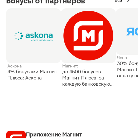
Бонусы от партнёров
Все
Ясно
30% бон
Аскона
Магнит:
Магнит 
4% бонусами Магнит
до 4500 бонусов
оплату 
Плюса: Аскона
Магнит Плюса: за
сессии: 
каждую банковскую
карту
Приложение Магнит