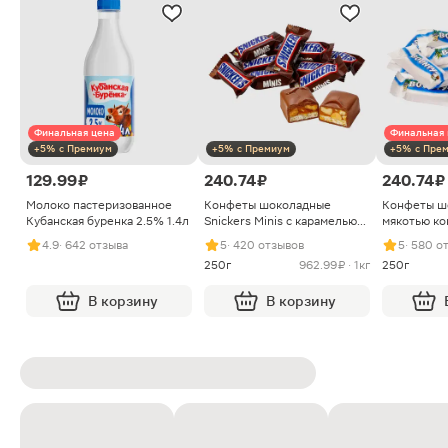
Финальная цена
Финальная 
+5% с Премиум
+5% с Премиум
+5% с Пре
129.99 ₽
240.74 ₽
240.74 ₽
Молоко пастеризованное
Конфеты шоколадные
Конфеты ш
Кубанская буренка 2.5% 1.4л
Snickers Minis с карамелью
мякотью ко
арахисом и нугой
4.9
· 642 отзыва
5
· 420 отзывов
5
· 580 о
250г
962.99 ₽ · 1кг
250г
В корзину
В корзину