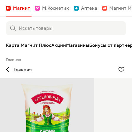
Магнит
М.Косметик
Аптека
Магнит М
Карта Магнит Плюс
Акции
Магазины
Бонусы от партнё
Главная
Главная