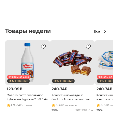
Товары недели
Все
Финальная цена
Финальная 
+5% с Премиум
+5% с Премиум
+5% с Пре
129.99 ₽
240.74 ₽
240.74 ₽
Молоко пастеризованное
Конфеты шоколадные
Конфеты ш
Кубанская буренка 2.5% 1.4л
Snickers Minis с карамелью
мякотью ко
арахисом и нугой
4.9
· 642 отзыва
5
· 420 отзывов
5
· 580 о
250г
962.99 ₽ · 1кг
250г