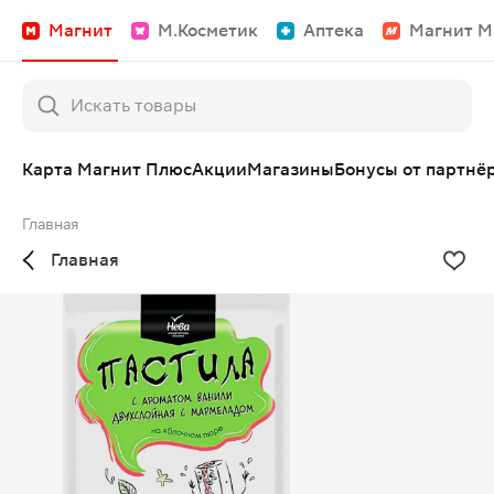
Магнит
М.Косметик
Аптека
Магнит М
Карта Магнит Плюс
Акции
Магазины
Бонусы от партнё
Главная
Главная