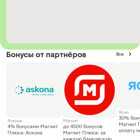
Бонусы от партнёров
Все
Ясно
30% бон
Аскона
Магнит:
Магнит 
4% бонусами Магнит
до 4500 бонусов
оплату 
Плюса: Аскона
Магнит Плюса: за
сессии: 
каждую банковскую