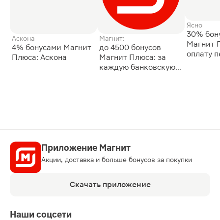
Ясно
30% бон
Аскона
Магнит:
Магнит 
4% бонусами Магнит
до 4500 бонусов
оплату 
Плюса: Аскона
Магнит Плюса: за
сессии: 
каждую банковскую
карту
Приложение Магнит
Акции, доставка и больше бонусов за покупки
Скачать приложение
Наши соцсети