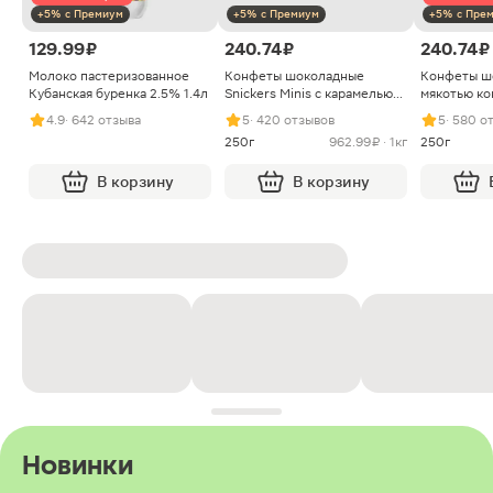
+5% с Премиум
+5% с Премиум
+5% с Пре
129.99 ₽
240.74 ₽
240.74 ₽
Молоко пастеризованное
Конфеты шоколадные
Конфеты ш
Кубанская буренка 2.5% 1.4л
Snickers Minis с карамелью
мякотью ко
арахисом и нугой
4.9
· 642 отзыва
5
· 420 отзывов
5
· 580 о
250г
962.99 ₽ · 1кг
250г
В корзину
В корзину
Новинки