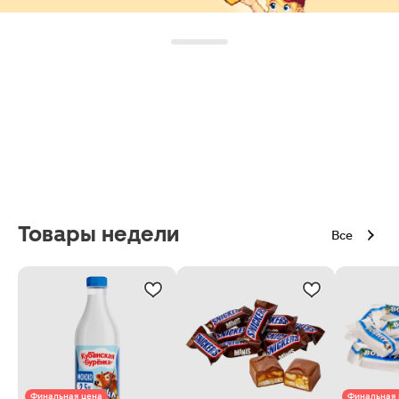
Товары недели
Все
Финальная цена
Финальная 