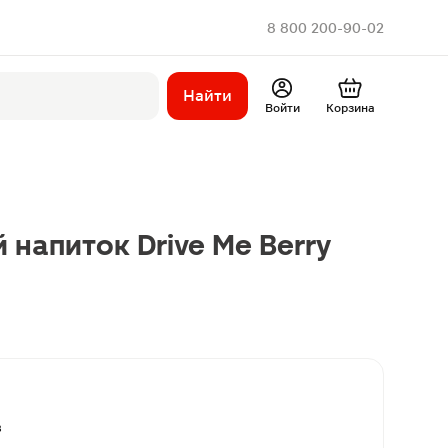
8 800 200-90-02
Найти
Войти
Корзина
 напиток Drive Me Berry
вар 18+
товар 18+
в