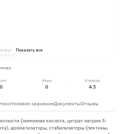
итрус
Показать все
аммах
елки
Жиры
Углеводы
0
0
4.3
тики
Условия хранения
Документы
Отзывы
лотности (лимонная кислота, цитрат натрия 3-
та), ароматизаторы, стабилизаторы (пектины,