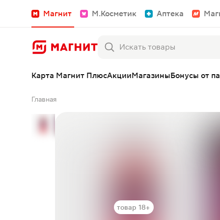
Магнит
М.Косметик
Аптека
Маг
Карта Магнит Плюс
Акции
Магазины
Бонусы от п
Главная
товар 18+