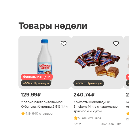
Товары недели
Финальная цена
+5% с Премиум
+5% с Премиум
129.99 ₽
240.74 ₽
2
Молоко пастеризованное
Конфеты шоколадные
К
Кубанская буренка 2.5% 1.4л
Snickers Minis с карамелью
м
арахисом и нугой
4.8
· 640 отзывов
5
· 418 отзывов
2
250г
962.99 ₽ · 1кг