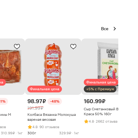
Все
на
Финальная цена
Финальная цена
+5% с Премиум
98.97 ₽
160.99 ₽
11%
-48%
191.99 ₽
Сыр Сметанковый Варвара
Краса 50% 160г
нины М
Колбаса Вязанка Молокуша
вареная весовая
4.8
· 2662 отзыва
ывов
4.8
· 90 отзывов
310.99 ₽ · 1кг
300г
329.9 ₽ · 1кг