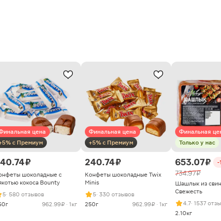
Финальная цена
Финальная цена
Финальная це
+5% с Премиум
+5% с Премиум
Только у нас
40.74 ₽
240.74 ₽
653.07 ₽
-
734.97 ₽
онфеты шоколадные с
Конфеты шоколадные Twix
якотью кокоса Bounty
Minis
Шашлык из сви
Свежесть
5
· 580 отзывов
5
· 330 отзывов
4.7
· 1537 отз
50г
962.99 ₽ · 1кг
250г
962.99 ₽ · 1кг
2.10кг