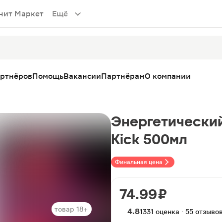
нит Маркет
Ещё
артнёров
Помощь
Вакансии
Партнёрам
О компании
Энергетический
Kick 500мл
Финальная цена
74.99 ₽
товар 18+
то
4.8
1331 оценка · 55 отзыво