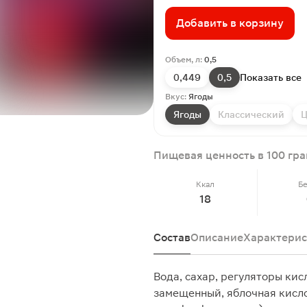
Добавить в корзину
Объем, л:
0,5
0,449
0,5
Показать все
Вкус:
Ягоды
Ягоды
Классический
Ц
Пищевая ценность в 100 гр
Ккал
Б
18
Состав
Описание
Характерис
Вода, сахар, регуляторы кис
замещенный, яблочная кисло