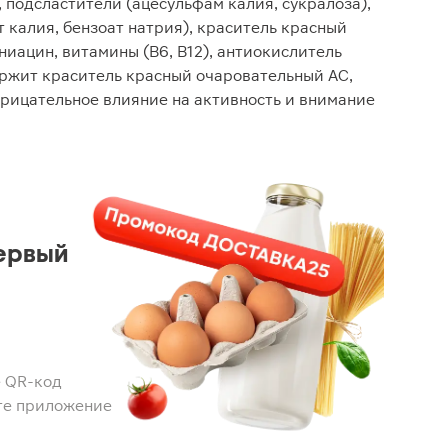
 подсластители (ацесульфам калия, сукралоза),
 калия, бензоат натрия), краситель красный
ниацин, витамины (B6, B12), антиокислитель
ржит краситель красный очаровательный АС,
рицательное влияние на активность и внимание
ервый
 QR-код
те приложение