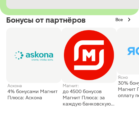
Бонусы от партнёров
Все
Ясно
30% бон
Аскона
Магнит:
Магнит 
4% бонусами Магнит
до 4500 бонусов
оплату 
Плюса: Аскона
Магнит Плюса: за
сессии: 
каждую банковскую
карту