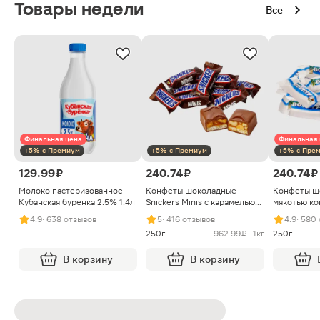
Товары недели
Все
Финальная цена
Финальная 
+5% с Премиум
+5% с Премиум
+5% с Пре
129.99 ₽
240.74 ₽
240.74 ₽
Молоко пастеризованное
Конфеты шоколадные
Конфеты ш
Кубанская буренка 2.5% 1.4л
Snickers Minis с карамелью
мякотью ко
арахисом и нугой
4.9
· 638 отзывов
5
· 416 отзывов
4.9
· 580
250г
962.99 ₽ · 1кг
250г
В корзину
В корзину