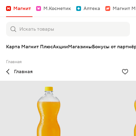
Магнит
М.Косметик
Аптека
Магнит М
Карта Магнит Плюс
Акции
Магазины
Бонусы от партнё
Главная
Главная