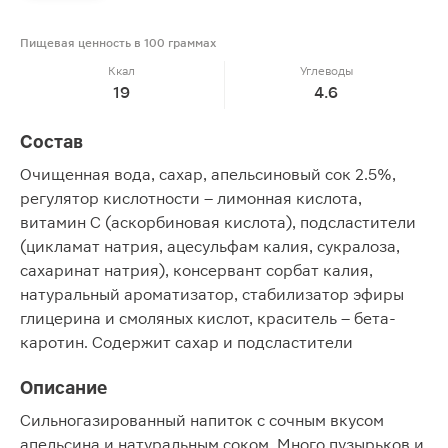
Пищевая ценность в 100 граммах
Ккал
Углеводы
19
4.6
Состав
Очищенная вода, сахар, апельсиновый сок 2.5%,
регулятор кислотности – лимонная кислота,
витамин C (аскорбиновая кислота), подсластители
(цикламат натрия, ацесульфам калия, сукралоза,
сахаринат натрия), консервант сорбат калия,
натуральный ароматизатор, стабилизатор эфиры
глицерина и смоляных кислот, краситель – бета-
каротин. Содержит сахар и подсластители
Описание
Сильногазированный напиток с сочным вкусом
апельсина и натуральным соком. Много пузырьков и