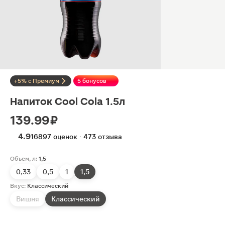
+5% с Премиум
5 бонусов
Напиток Cool Cola 1.5л
139.99 ₽
4.9
16897 оценок · 473 отзыва
Объем, л:
1,5
0,33
0,5
1
1,5
Вкус:
Классический
Вишня
Классический