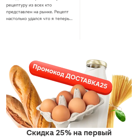
рецептуру из всех кто
представлен на рынке. Рецепт
настолько удался что я теперь
даже не знаю кто вкуснее этот
напиток или те кто ушли с рынка.
Ингридиенты хорошие и в
первую очередь вода
используется настолько мягкая
что при ежедневном
употреблении не возникает
дискомфорт со стороны
желудка, как бывает у аналогов.
Скидка 25% на первый