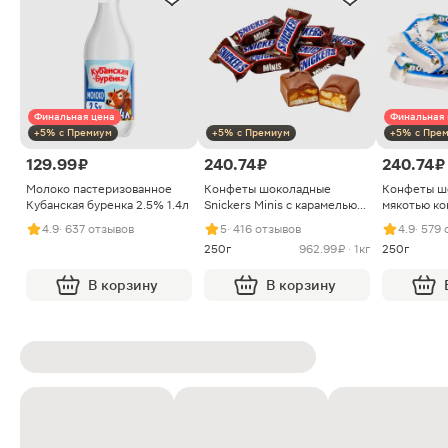
Финальная цена
Финальная 
+5% с Премиум
+5% с Премиум
+5% с Пре
129.99 ₽
240.74 ₽
240.74 ₽
Молоко пастеризованное
Конфеты шоколадные
Конфеты ш
Кубанская буренка 2.5% 1.4л
Snickers Minis с карамелью
мякотью ко
арахисом и нугой
4.9
· 637 отзывов
5
· 416 отзывов
4.9
· 579
250г
962.99 ₽ · 1кг
250г
В корзину
В корзину