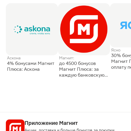
Ясно
30% бон
Аскона
Магнит:
Магнит 
4% бонусами Магнит
до 4500 бонусов
оплату 
Плюса: Аскона
Магнит Плюса: за
сессии: 
каждую банковскую
карту
Приложение Магнит
Акции, доставка и больше бонусов за покупки