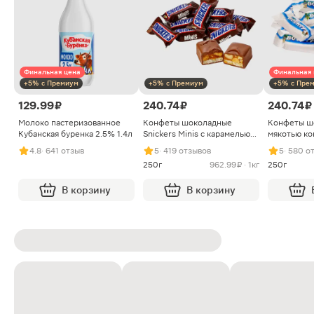
Финальная цена
Финальная 
+5% с Премиум
+5% с Премиум
+5% с Пре
129.99 ₽
240.74 ₽
240.74 ₽
Молоко пастеризованное
Конфеты шоколадные
Конфеты ш
Кубанская буренка 2.5% 1.4л
Snickers Minis с карамелью
мякотью ко
арахисом и нугой
4.8
· 641 отзыв
5
· 419 отзывов
5
· 580 о
250г
962.99 ₽ · 1кг
250г
В корзину
В корзину