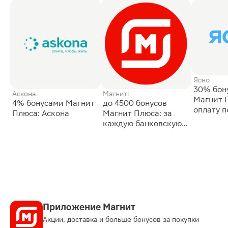
Ясно
30% бон
Аскона
Магнит:
Магнит 
4% бонусами Магнит
до 4500 бонусов
оплату 
Плюса: Аскона
Магнит Плюса: за
сессии: 
каждую банковскую
карту
Приложение Магнит
Акции, доставка и больше бонусов за покупки