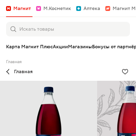
Магнит
М.Косметик
Аптека
Магнит М
Карта Магнит Плюс
Акции
Магазины
Бонусы от партнё
Главная
Главная