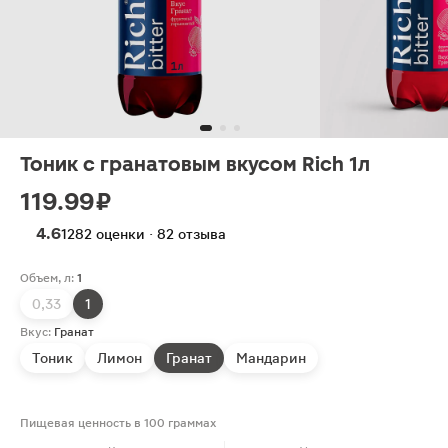
Тоник с гранатовым вкусом Rich 1л
119.99 ₽
4.6
1282 оценки · 82 отзыва
Объем, л:
1
0,33
1
Вкус:
Гранат
Тоник
Лимон
Гранат
Мандарин
Пищевая ценность в 100 граммах