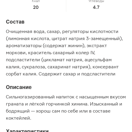
Ккал
Углеводы
20
4.7
Состав
Очищенная вода, сахар, регуляторы кислотности
(лимонная кислота, цитрат натрия 3-замещенный),
ароматизаторы (содержат жинин), экстракт
моркови, краситель сахарный колер IV,
подсластители (цикламат натрия, ацесульфам
калия, сукралоза, сахаринат натрия), консервант
сорбат калия. Содержит сахар и подсластители
Описание
Сильногазированный напиток с насыщенным вкусом
граната и лёгкой горчинкой хинина. Изысканный и
бодрящий — хорош сам по себе или в составе
коктейлей.
Характеристики