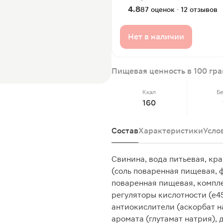
4.8
87 оценок · 12 отзывов
Нет в наличии
Пищевая ценность в 100 гр
Ккал
Б
160
Состав
Характеристики
Усло
Свинина, вода питьевая, кр
(соль поваренная пищевая, ф
поваренная пищевая, компле
регуляторы кислотности (е451(
антиокислители (аскорбат на
аромата (глутамат натрия),