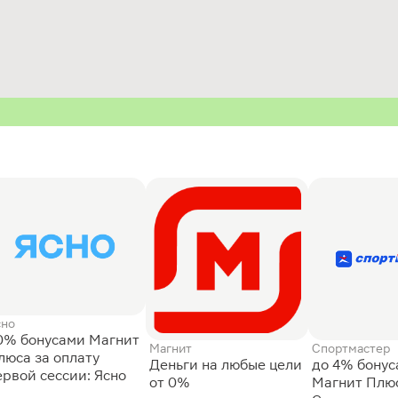
сно
0% бонусами Магнит
Магнит
Спортмастер
люса за оплату
Деньги на любые цели
до 4% бону
ервой сессии: Ясно
от 0%
Магнит Плюс