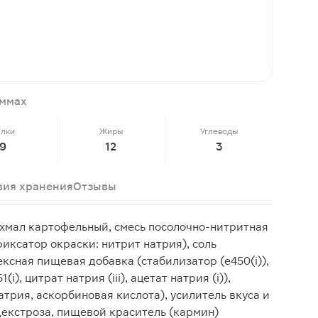
аммах
елки
Жиры
Углеводы
9
12
3
вия хранения
Отзывы
ахмал картофельный, смесь посолочно-нитритная
иксатор окраски: нитрит натрия), соль
ксная пищевая добавка (стабилизатор (е450(i)),
i), цитрат натрия (iii), ацетат натрия (i)),
трия, аскорбиновая кислота), усилитель вкуса и
 декстроза, пищевой краситель (кармин)