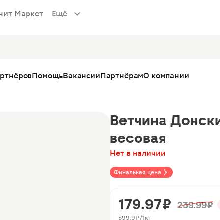
нит Маркет
Ещё
артнёров
Помощь
Вакансии
Партнёрам
О компании
Ветчина Донск
весовая
Нет в наличии
Финальная цена
179.97 ₽
239.99 ₽
599.9 ₽/1кг