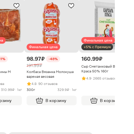
на
Финальная цена
Финальная цена
+5% с Премиум
98.97 ₽
160.99 ₽
11%
-48%
191.99 ₽
Сыр Сметанковый Варвара
Краса 50% 160г
нины М
Колбаса Вязанка Молокуша
вареная весовая
4.9
· 2665 отзывов
ыва
4.8
· 90 отзывов
310.99 ₽ · 1кг
300г
329.9 ₽ · 1кг
орзину
В корзину
В корзину