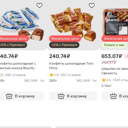
Финальная цена
Финальная цена
Финальная це
+5% с Премиум
+5% с Премиум
Только у нас
40.74 ₽
240.74 ₽
653.07 ₽
-
734.97 ₽
онфеты шоколадные с
Конфеты шоколадные Twix
якотью кокоса Bounty
Minis
Шашлык из сви
Свежесть
5
· 580 отзывов
4.9
· 330 отзывов
4.5
· 1543 отз
50г
962.99 ₽ · 1кг
250г
962.99 ₽ · 1кг
2.10кг
В корзину
В корзину
В к