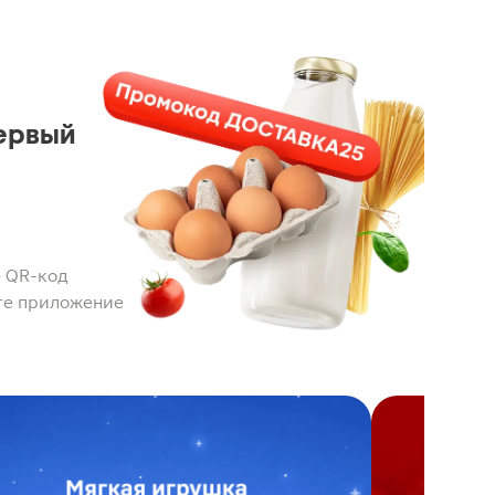
ервый
 QR-код
те приложение