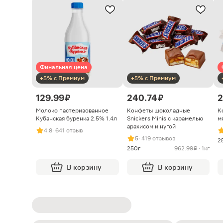
Финальная цена
+5% с Премиум
+5% с Премиум
129.99 ₽
240.74 ₽
2
Молоко пастеризованное
Конфеты шоколадные
К
Кубанская буренка 2.5% 1.4л
Snickers Minis с карамелью
м
арахисом и нугой
4.8
· 641 отзыв
5
· 419 отзывов
2
250г
962.99 ₽ · 1кг
В корзину
В корзину