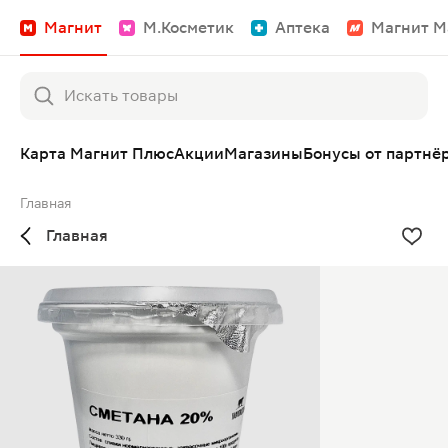
Магнит
М.Косметик
Аптека
Магнит М
Карта Магнит Плюс
Акции
Магазины
Бонусы от партнё
Главная
Главная