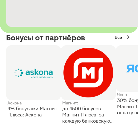
Бонусы от партнёров
Все
Ясно
30% бон
Аскона
Магнит:
Магнит 
4% бонусами Магнит
до 4500 бонусов
оплату 
Плюса: Аскона
Магнит Плюса: за
сессии: 
каждую банковскую
карту