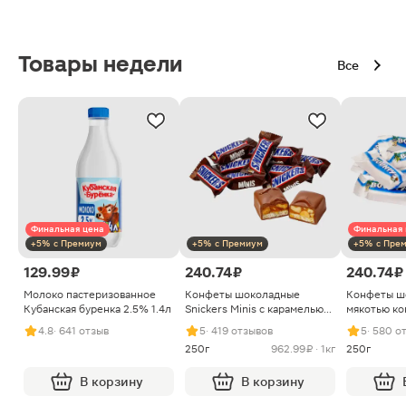
Товары недели
Все
Финальная цена
Финальная 
+5% с Премиум
+5% с Премиум
+5% с Пре
129.99 ₽
240.74 ₽
240.74 ₽
Молоко пастеризованное
Конфеты шоколадные
Конфеты ш
Кубанская буренка 2.5% 1.4л
Snickers Minis с карамелью
мякотью ко
арахисом и нугой
4.8
· 641 отзыв
5
· 419 отзывов
5
· 580 о
250г
962.99 ₽ · 1кг
250г
В корзину
В корзину