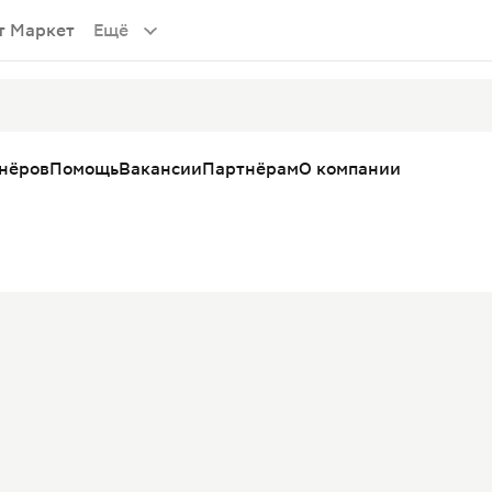
т Маркет
Ещё
тнёров
Помощь
Вакансии
Партнёрам
О компании