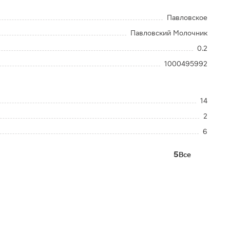
Павловское
Павловский Молочник
0.2
1000495992
14
2
6
5
Все