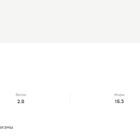
Белки
Жиры
2.8
15.3
низмы