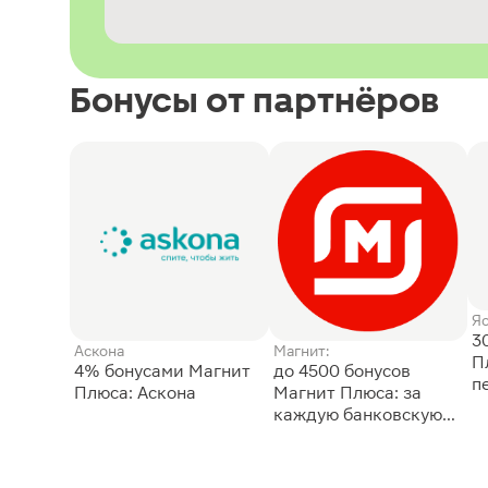
Бонусы от партнёров
Я
3
Аскона
Магнит:
П
4% бонусами Магнит
до 4500 бонусов
п
Плюса: Аскона
Магнит Плюса: за
каждую банковскую
карту