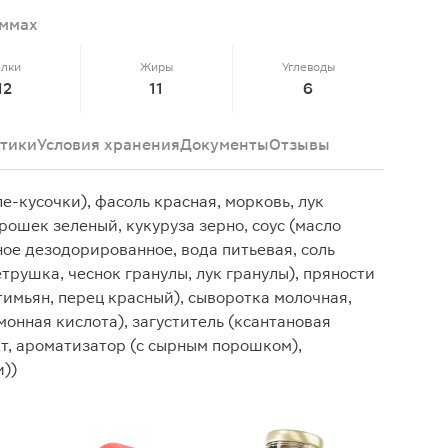
аммах
елки
Жиры
Углеводы
12
11
6
тики
Условия хранения
Документы
Отзывы
е-кусочки), фасоль красная, морковь, лук
рошек зеленый, кукуруза зерно, соус (масло
е дезодорированное, вода питьевая, соль
трушка, чеснок гранулы, лук гранулы), пряности
 тимьян, перец красный), сыворотка молочная,
онная кислота), загуститель (ксантановая
т, ароматизатор (с сырным порошком),
и))