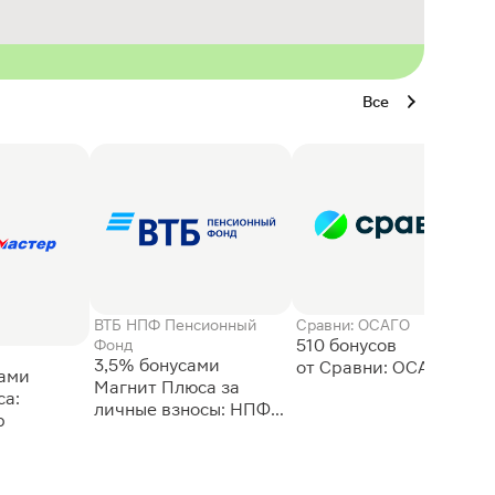
Все
ВТБ НПФ Пенсионный
Сравни: ОСАГО
510 бонусов
Фонд
3,5% бонусами
сами
Магнит Плюса за
а:
личные взносы: НПФ
р
ВТБ