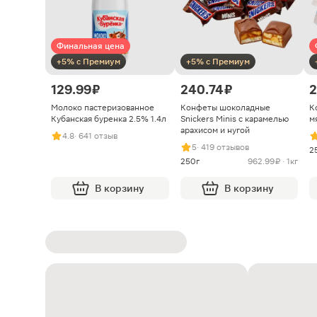
Финальная цена
+5% с Премиум
+5% с Премиум
129.99 ₽
240.74 ₽
2
Молоко пастеризованное
Конфеты шоколадные
К
Кубанская буренка 2.5% 1.4л
Snickers Minis с карамелью
м
арахисом и нугой
4.8
· 641 отзыв
5
· 419 отзывов
2
250г
962.99 ₽ · 1кг
В корзину
В корзину