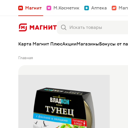
Магнит
М.Косметик
Аптека
Маг
Карта Магнит Плюс
Акции
Магазины
Бонусы от п
Главная