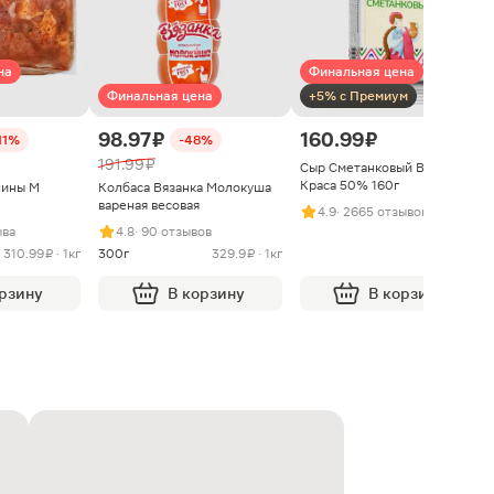
на
Финальная цена
Финальная цена
+5% с Премиум
98.97 ₽
160.99 ₽
11%
-48%
191.99 ₽
Сыр Сметанковый Варвара
Краса 50% 160г
нины М
Колбаса Вязанка Молокуша
вареная весовая
4.9
· 2665 отзывов
ыва
4.8
· 90 отзывов
310.99 ₽ · 1кг
300г
329.9 ₽ · 1кг
орзину
В корзину
В корзину