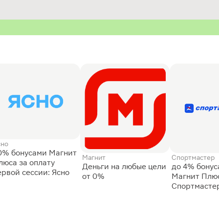
сно
0% бонусами Магнит
Магнит
Спортмастер
люса за оплату
Деньги на любые цели
до 4% бону
ервой сессии: Ясно
от 0%
Магнит Плюс
Спортмасте