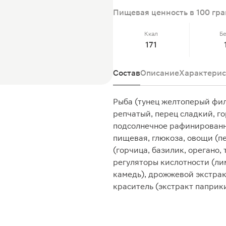
Пищевая ценность в 100 гр
Ккал
Б
171
Состав
Описание
Характерис
Рыба (тунец желтоперый фил
репчатый, перец сладкий, го
подсолнечное рафинированно
пищевая, глюкоза, овощи (пе
(горчица, базилик, орегано,
регуляторы кислотности (лим
камедь), дрожжевой экстрак
краситель (экстракт паприк