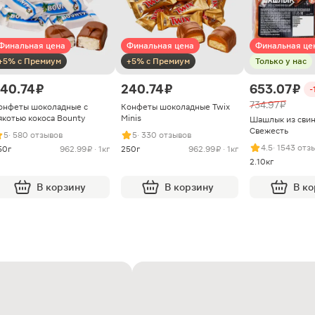
Финальная цена
Финальная цена
Финальная це
+5% с Премиум
+5% с Премиум
Только у нас
40.74 ₽
240.74 ₽
653.07 ₽
-
734.97 ₽
онфеты шоколадные с
Конфеты шоколадные Twix
якотью кокоса Bounty
Minis
Шашлык из сви
Свежесть
5
· 580 отзывов
5
· 330 отзывов
4.5
· 1543 отз
50г
962.99 ₽ · 1кг
250г
962.99 ₽ · 1кг
2.10кг
В корзину
В корзину
В к