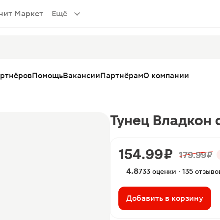
нит Маркет
Ещё
артнёров
Помощь
Вакансии
Партнёрам
О компании
Тунец Владкон 
154.99 ₽
179.99 ₽
4.8
733 оценки · 135 отзыво
Добавить в корзину