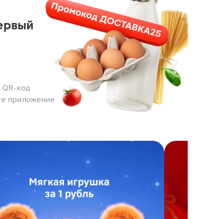
ервый
 QR-код
те приложение