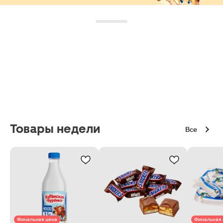
Товары недели
Все
Финальная цена
Финальная 