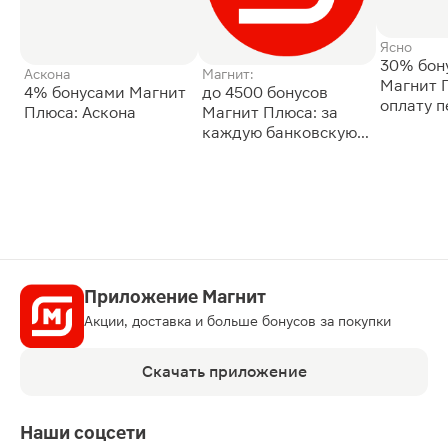
Ясно
30% бон
Аскона
Магнит:
Магнит 
4% бонусами Магнит
до 4500 бонусов
оплату 
Плюса: Аскона
Магнит Плюса: за
сессии: 
каждую банковскую
карту
Приложение Магнит
Акции, доставка и больше бонусов за покупки
Скачать приложение
Наши соцсети