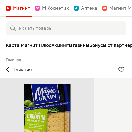
Магнит
М.Косметик
Аптека
Магнит М
Карта Магнит Плюс
Акции
Магазины
Бонусы от партнё
Главная
Главная