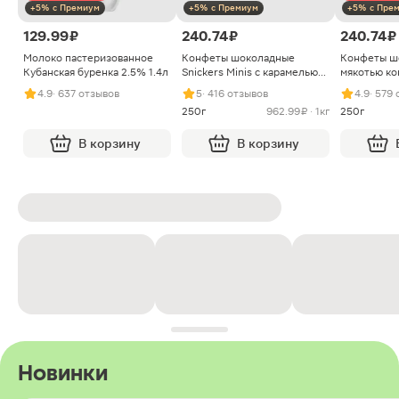
+5% с Премиум
+5% с Премиум
+5% с Пре
129.99 ₽
240.74 ₽
240.74 ₽
Молоко пастеризованное
Конфеты шоколадные
Конфеты ш
Кубанская буренка 2.5% 1.4л
Snickers Minis с карамелью
мякотью ко
арахисом и нугой
4.9
· 637 отзывов
5
· 416 отзывов
4.9
· 579
250г
962.99 ₽ · 1кг
250г
В корзину
В корзину
Новинки