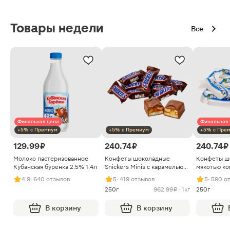
Товары недели
Все
Финальная цена
Финальная 
+5% с Премиум
+5% с Премиум
+5% с Пре
129.99 ₽
240.74 ₽
240.74 ₽
Молоко пастеризованное
Конфеты шоколадные
Конфеты ш
Кубанская буренка 2.5% 1.4л
Snickers Minis с карамелью
мякотью ко
арахисом и нугой
4.9
· 640 отзывов
5
· 419 отзывов
5
· 580 о
250г
962.99 ₽ · 1кг
250г
В корзину
В корзину