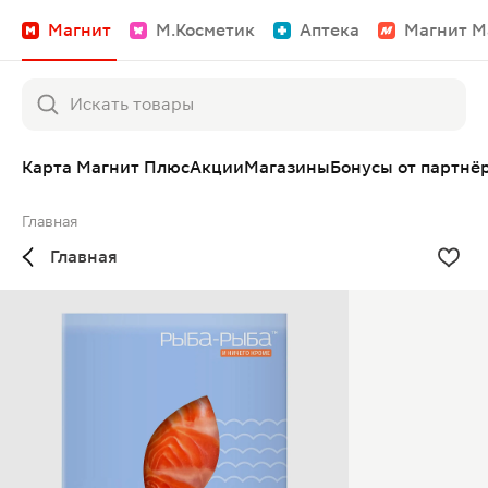
Магнит
М.Косметик
Аптека
Магнит М
Карта Магнит Плюс
Акции
Магазины
Бонусы от партнё
Главная
Главная