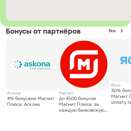
Бонусы от партнёров
Все
Ясно
30% бон
Аскона
Магнит:
Магнит 
4% бонусами Магнит
до 4500 бонусов
оплату 
Плюса: Аскона
Магнит Плюса: за
сессии: 
каждую банковскую
карту