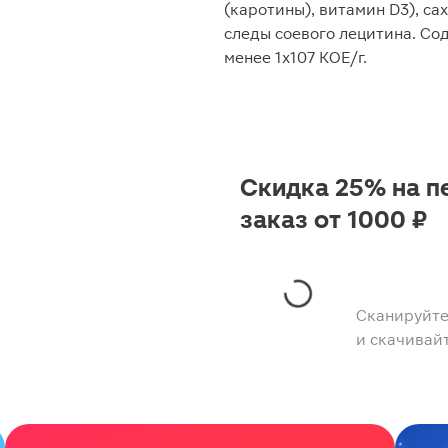
(каротины), витамин D3), са
следы соевого лецитина. С
менее 1x107 КОЕ/г.
Скидка 25% на п
заказ от 1000 ₽
Сканируйте
и скачивай