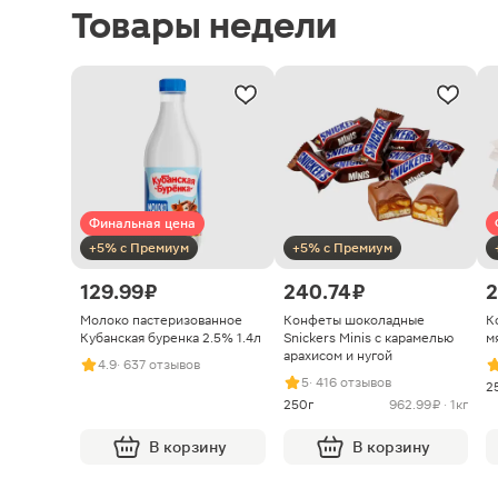
Товары недели
Финальная цена
+5% с Премиум
+5% с Премиум
129.99 ₽
240.74 ₽
2
Молоко пастеризованное
Конфеты шоколадные
К
Кубанская буренка 2.5% 1.4л
Snickers Minis с карамелью
м
арахисом и нугой
4.9
· 637 отзывов
5
· 416 отзывов
2
250г
962.99 ₽ · 1кг
В корзину
В корзину