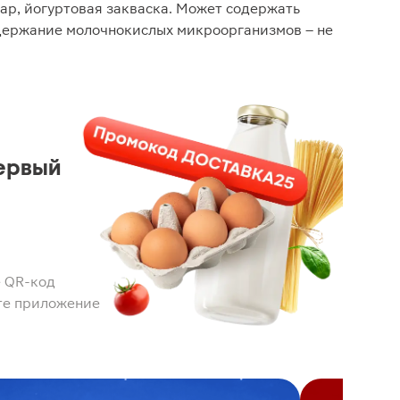
хар, йогуртовая закваска. Может содержать
одержание молочнокислых микроорганизмов – не
ервый
 QR-код
те приложение