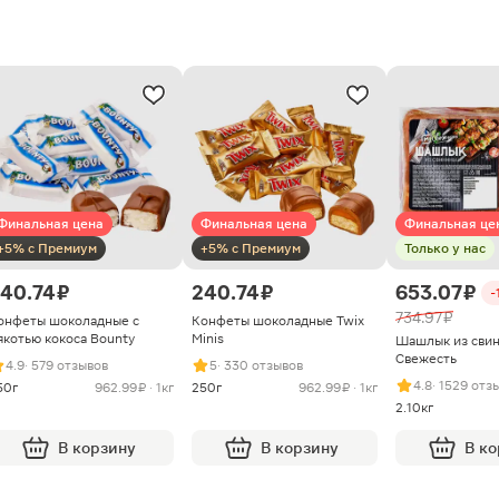
Финальная цена
Финальная цена
Финальная це
+5% с Премиум
+5% с Премиум
Только у нас
40.74 ₽
240.74 ₽
653.07 ₽
-
734.97 ₽
онфеты шоколадные с
Конфеты шоколадные Twix
якотью кокоса Bounty
Minis
Шашлык из сви
Свежесть
4.9
· 579 отзывов
5
· 330 отзывов
4.8
· 1529 отз
50г
962.99 ₽ · 1кг
250г
962.99 ₽ · 1кг
2.10кг
В корзину
В корзину
В к