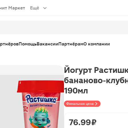
нит Маркет
Ещё
артнёров
Помощь
Вакансии
Партнёрам
О компании
Йогурт Растишк
бананово-клуб
190мл
Финальная цена
76.99 ₽