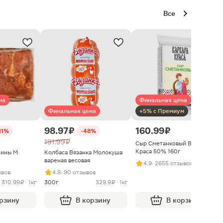
Все
на
Финальная цена
Финальная цена
+5% с Премиум
98.97 ₽
160.99 ₽
11%
-48%
191.99 ₽
Сыр Сметанковый Варвара
Краса 50% 160г
нины М
Колбаса Вязанка Молокуша
вареная весовая
4.9
· 2655 отзывов
ывов
4.8
· 90 отзывов
310.99 ₽ · 1кг
300г
329.9 ₽ · 1кг
орзину
В корзину
В корзину