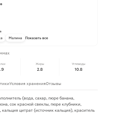
ов
а
ка
Малина
Показать все
аммах
елки
Жиры
Углеводы
2.9
2.8
10.8
тики
Условия хранения
Отзывы
полнитель (вода, сахар, пюре банана,
она, сок красной свеклы, пюре клубники,
 кальция цитрат (источник кальция), краситель