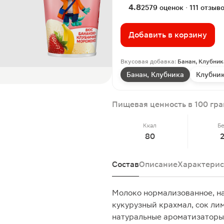
4.8
2579 оценок · 111 отзыв
Добавить в корзину
Вкусовая добавка:
Банан, Клубник
Банан, Клубника
Клубни
Пищевая ценность в 100 гр
Ккал
Б
80
Состав
Описание
Характерис
Молоко нормализованное, на
кукурузный крахмал, сок лим
натуральные ароматизаторы,