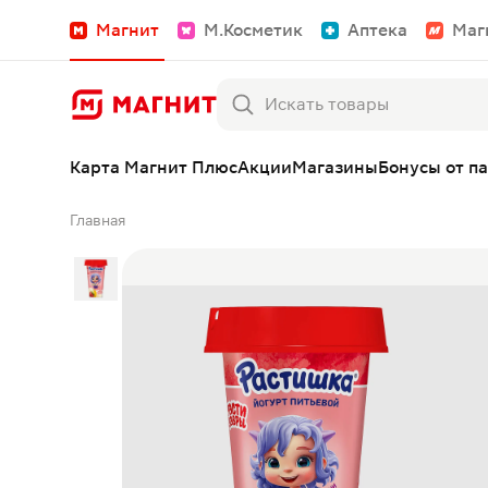
Магнит
М.Косметик
Аптека
Маг
Карта Магнит Плюс
Акции
Магазины
Бонусы от п
Главная