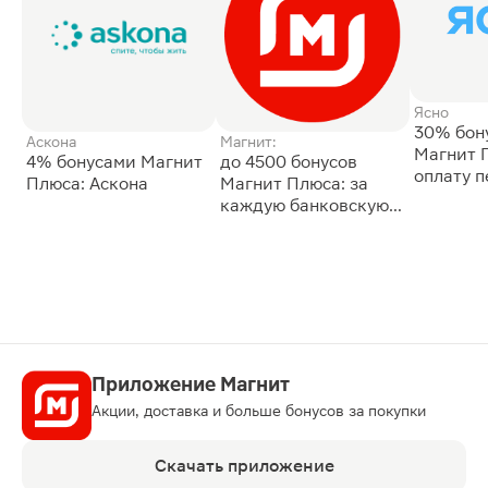
Ясно
30% бон
Аскона
Магнит:
Магнит 
4% бонусами Магнит
до 4500 бонусов
оплату 
Плюса: Аскона
Магнит Плюса: за
сессии: 
каждую банковскую
карту
Приложение Магнит
Акции, доставка и больше бонусов за покупки
Скачать приложение