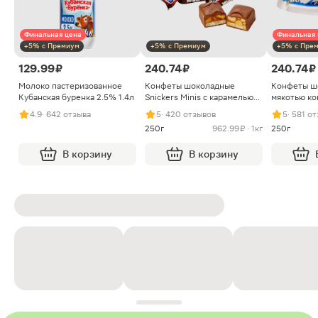
Финальная цена
Финальная 
+5% с Премиум
+5% с Премиум
+5% с Пре
129.99 ₽
240.74 ₽
240.74 ₽
Молоко пастеризованное
Конфеты шоколадные
Конфеты ш
Кубанская буренка 2.5% 1.4л
Snickers Minis с карамелью
мякотью ко
арахисом и нугой
4.9
· 642 отзыва
5
· 420 отзывов
5
· 581 о
250г
962.99 ₽ · 1кг
250г
В корзину
В корзину