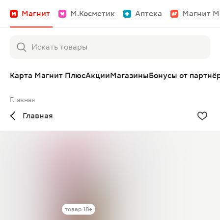
Магнит
М.Косметик
Аптека
Магнит М
Карта Магнит Плюс
Акции
Магазины
Бонусы от партнё
Главная
Главная
товар 18+