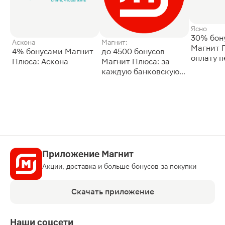
Ясно
30% бон
Аскона
Магнит:
Магнит 
4% бонусами Магнит
до 4500 бонусов
оплату 
Плюса: Аскона
Магнит Плюса: за
сессии: 
каждую банковскую
карту
Приложение Магнит
Акции, доставка и больше бонусов за покупки
Скачать приложение
Наши соцсети