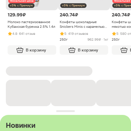
Финальная цена
Финальная 
+5% с Премиум
+5% с Премиум
+5% с Пре
129.99 ₽
240.74 ₽
240.74 ₽
Молоко пастеризованное
Конфеты шоколадные
Конфеты ш
Кубанская буренка 2.5% 1.4л
Snickers Minis с карамелью
мякотью ко
арахисом и нугой
4.8
· 641 отзыв
5
· 419 отзывов
5
· 580 о
250г
962.99 ₽ · 1кг
250г
В корзину
В корзину
Новинки