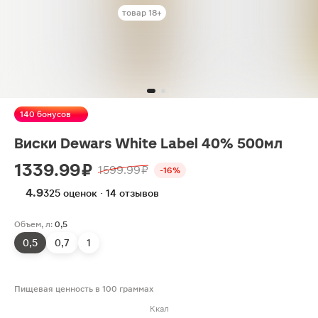
товар 18+
140 бонусов
Виски Dewars White Label 40% 500мл
1339.99 ₽
1599.99 ₽
-16%
4.9
325 оценок · 14 отзывов
Объем, л:
0,5
0,5
0,7
1
Пищевая ценность в 100 граммах
Ккал