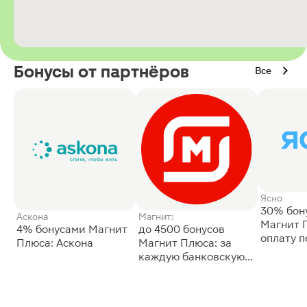
Бонусы от партнёров
Все
Ясно
30% бон
Аскона
Магнит:
Магнит 
4% бонусами Магнит
до 4500 бонусов
оплату 
Плюса: Аскона
Магнит Плюса: за
сессии: 
каждую банковскую
карту