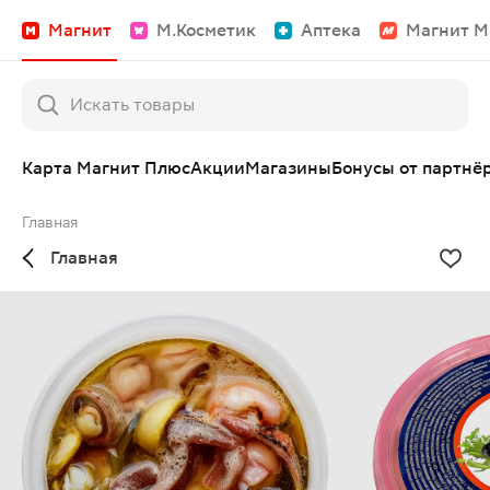
Магнит
М.Косметик
Аптека
Магнит М
Карта Магнит Плюс
Акции
Магазины
Бонусы от партнё
Главная
Главная