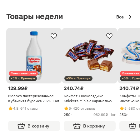
Товары недели
Все
Финальная цена
Финальная 
+5% с Премиум
+5% с Премиум
+5% с Пре
129.99 ₽
240.74 ₽
240.74 ₽
Молоко пастеризованное
Конфеты шоколадные
Конфеты ш
Кубанская буренка 2.5% 1.4л
Snickers Minis с карамелью
мякотью ко
арахисом и нугой
4.8
· 641 отзыв
5
· 420 отзывов
5
· 580 о
250г
962.99 ₽ · 1кг
250г
В корзину
В корзину