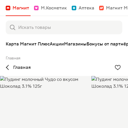
Магнит
М.Косметик
Аптека
Магнит М
Карта Магнит Плюс
Акции
Магазины
Бонусы от партнё
Главная
Главная