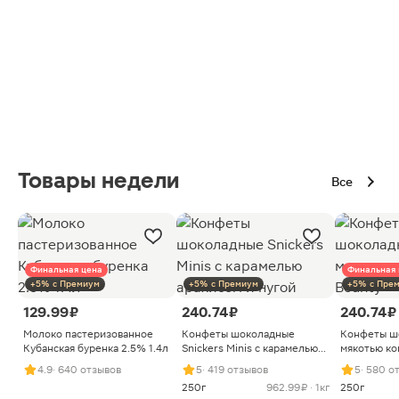
Товары недели
Все
Финальная цена
Финальная 
+5% с Премиум
+5% с Премиум
+5% с Пре
129.99 ₽
240.74 ₽
240.74 ₽
Молоко пастеризованное
Конфеты шоколадные
Конфеты ш
Кубанская буренка 2.5% 1.4л
Snickers Minis с карамелью
мякотью ко
арахисом и нугой
4.9
· 640 отзывов
5
· 419 отзывов
5
· 580 о
250г
962.99 ₽ · 1кг
250г