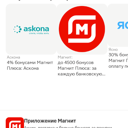
Ясно
30% бон
Аскона
Магнит:
Магнит 
4% бонусами Магнит
до 4500 бонусов
оплату 
Плюса: Аскона
Магнит Плюса: за
сессии: 
каждую банковскую
карту
Приложение Магнит
Акции, доставка и больше бонусов за покупки