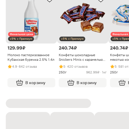
Финальная цена
Финальная 
+5% с Премиум
+5% с Премиум
+5% с Пре
129.99 ₽
240.74 ₽
240.74 ₽
Молоко пастеризованное
Конфеты шоколадные
Конфеты ш
Кубанская буренка 2.5% 1.4л
Snickers Minis с карамелью
мякотью ко
арахисом и нугой
4.9
· 642 отзыва
5
· 420 отзывов
5
· 581 о
250г
962.99 ₽ · 1кг
250г
В корзину
В корзину