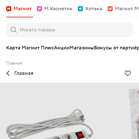
Магнит
М.Косметик
Аптека
Магнит М
Карта Магнит Плюс
Акции
Магазины
Бонусы от партнё
Главная
Главная