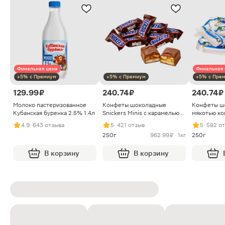
Финальная цена
Финальная 
+5% с Премиум
+5% с Премиум
+5% с Пре
129.99 ₽
240.74 ₽
240.74 ₽
Молоко пастеризованное
Конфеты шоколадные
Конфеты ш
Кубанская буренка 2.5% 1.4л
Snickers Minis с карамелью
мякотью ко
арахисом и нугой
4.9
· 643 отзыва
5
· 421 отзыв
5
· 582 о
250г
962.99 ₽ · 1кг
250г
В корзину
В корзину