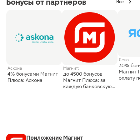
Бонусы от партнёров
Все
Ясно
30% бон
Аскона
Магнит:
Магнит 
4% бонусами Магнит
до 4500 бонусов
оплату 
Плюса: Аскона
Магнит Плюса: за
сессии: 
каждую банковскую
карту
Приложение Магнит