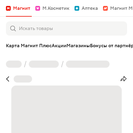
Магнит
М.Косметик
Аптека
Магнит М
Карта Магнит Плюс
Акции
Магазины
Бонусы от партнё