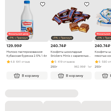
Финальная цена
Финальная 
+5% с Премиум
+5% с Премиум
+5% с Пре
129.99 ₽
240.74 ₽
240.74 ₽
Молоко пастеризованное
Конфеты шоколадные
Конфеты ш
Кубанская буренка 2.5% 1.4л
Snickers Minis с карамелью
мякотью ко
арахисом и нугой
4.8
· 641 отзыв
5
· 419 отзывов
5
· 580 о
250г
962.99 ₽ · 1кг
250г
В корзину
В корзину