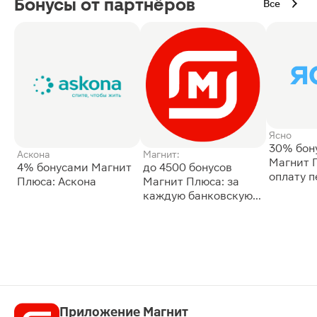
Бонусы от партнёров
Все
Ясно
30% бон
Аскона
Магнит:
Магнит 
4% бонусами Магнит
до 4500 бонусов
оплату 
Плюса: Аскона
Магнит Плюса: за
сессии: 
каждую банковскую
карту
Приложение Магнит