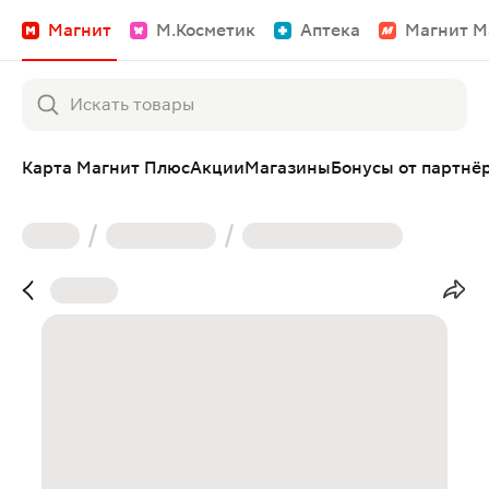
Магнит
М.Косметик
Аптека
Магнит М
Карта Магнит Плюс
Акции
Магазины
Бонусы от партнё