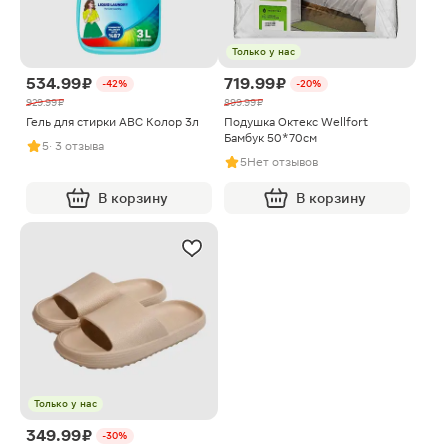
Только у нас
534.99 ₽
719.99 ₽
-42%
-20%
929.99 ₽
899.99 ₽
Гель для стирки ABC Колор 3л
Подушка Октекс Wellfort
Бамбук 50*70см
5
· 3 отзыва
5
Нет отзывов
В корзину
В корзину
Только у нас
349.99 ₽
-30%