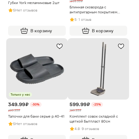
1399.99 ₽
Губки York меламиновые 2шт
Блинная сковорода с
5
Нет отзывов
антипригарным покрытием
Master House Шеф Дарио 22см
5
· 1 отзыв
В корзину
В корзину
Только у нас
349.99 ₽
599.99 ₽
-30%
-25%
499.99 ₽
799.99 ₽
Тапочки для бани серые р.40-41
Комплект совок складной с
щеткой Бытпласт 80см
5
Нет отзывов
4.8
· 9 отзывов