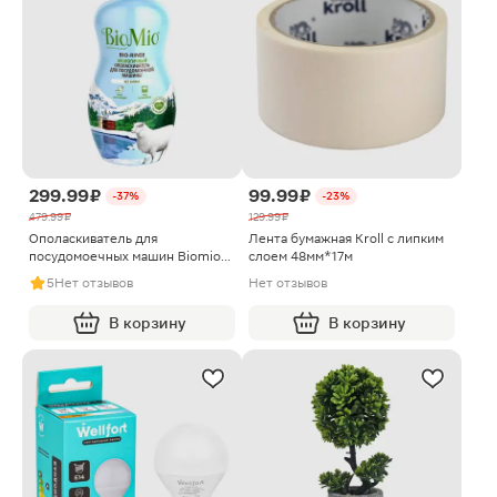
299.99 ₽
99.99 ₽
-37%
-23%
479.99 ₽
129.99 ₽
Ополаскиватель для
Лента бумажная Kroll с липким
посудомоечных машин Biomio
слоем 48мм*17м
Bio-Rinse 750мл
5
Нет отзывов
Нет отзывов
В корзину
В корзину