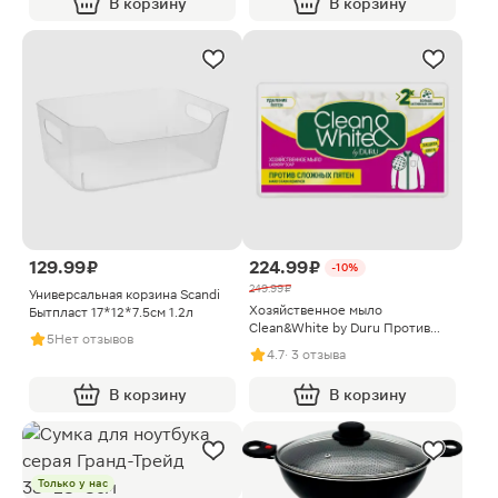
В корзину
В корзину
129.99 ₽
224.99 ₽
-10%
249.99 ₽
Универсальная корзина Scandi
Хозяйственное мыло
Бытпласт 17*12*7.5см 1.2л
Clean&White by Duru Против
5
Нет отзывов
пятен 4шт 120г
4.7
· 3 отзыва
В корзину
В корзину
Только у нас