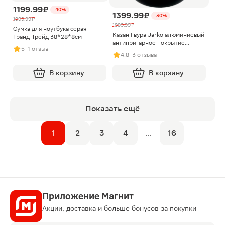
1199.99 ₽
-40%
1399.99 ₽
-30%
1999.99 ₽
1999.99 ₽
Сумка для ноутбука серая
Казан Гвура Jarko алюминиевый
Гранд-Трейд 38*28*8см
антипригарное покрытие
5
· 1 отзыв
съёмная ручка 4л 28см
4.8
· 3 отзыва
В корзину
В корзину
Показать ещё
1
2
3
4
...
16
Приложение Магнит
Акции, доставка и больше бонусов за покупки