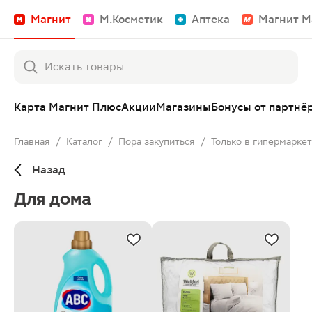
Магнит
М.Косметик
Аптека
Магнит М
Карта Магнит Плюс
Акции
Магазины
Бонусы от партнё
Главная
/
Каталог
/
Пора закупиться
/
Только в гипермарке
Назад
Для дома