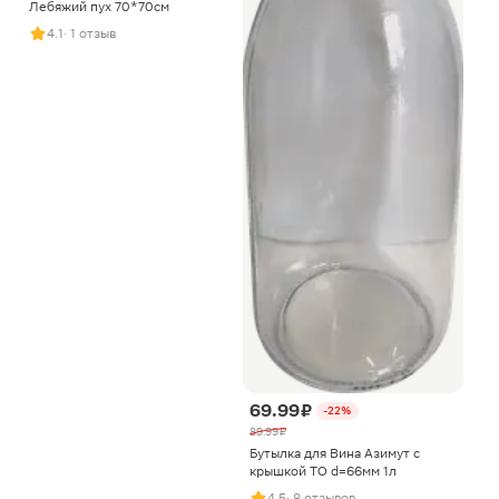
Лебяжий пух 70*70см
4.1
· 1 отзыв
69.99 ₽
-22%
89.99 ₽
Бутылка для Вина Азимут с
крышкой ТО d=66мм 1л
4.5
· 8 отзывов