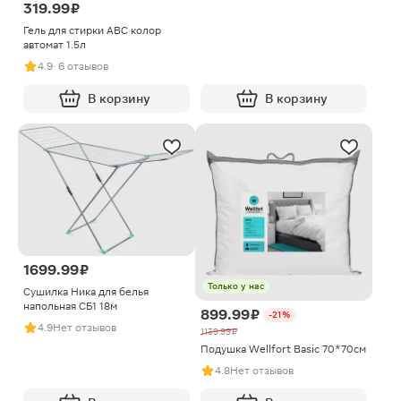
319.99 ₽
Гель для стирки ABC колор
автомат 1.5л
4.9
· 6 отзывов
В корзину
В корзину
1699.99 ₽
Только у нас
Сушилка Ника для белья
напольная СБ1 18м
899.99 ₽
-21%
4.9
Нет отзывов
1139.99 ₽
Подушка Wellfort Basic 70*70см
4.8
Нет отзывов