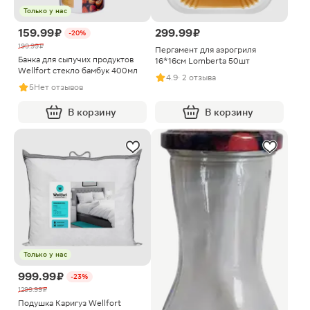
Только у нас
159.99 ₽
299.99 ₽
-20%
199.99 ₽
Пергамент для аэрогриля
Банка для сыпучих продуктов
16*16см Lomberta 50шт
Wellfort стекло бамбук 400мл
4.9
· 2 отзыва
5
Нет отзывов
В корзину
В корзину
Только у нас
999.99 ₽
-23%
1299.99 ₽
Подушка Каригуз Wellfort