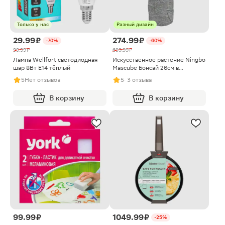
Только у нас
Разный дизайн
29.99 ₽
274.99 ₽
-70%
-60%
99.99 ₽
699.99 ₽
Лампа Wellfort светодиодная
Искусственное растение Ningbo
шар 8Вт Е14 тёплый
Mascube Бонсай 26см в
ассортименте
5
Нет отзывов
5
· 3 отзыва
В корзину
В корзину
99.99 ₽
1049.99 ₽
-25%