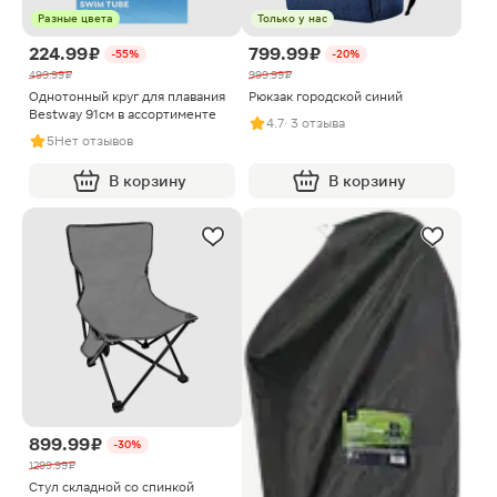
Разные цвета
Только у нас
224.99 ₽
799.99 ₽
-55%
-20%
499.99 ₽
999.99 ₽
Однотонный круг для плавания
Рюкзак городской синий
Bestway 91см в ассортименте
4.7
· 3 отзыва
5
Нет отзывов
В корзину
В корзину
899.99 ₽
-30%
1299.99 ₽
Стул складной со спинкой