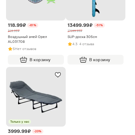
118.99 ₽
13499.99 ₽
-61%
-51%
309.99 ₽
27999.99 ₽
Воздушный змей Орел
SUP-доска 305см
AL031708
4.3
· 4 отзыва
5
Нет отзывов
В корзину
В корзину
Только у нас
3999.99 ₽
-20%