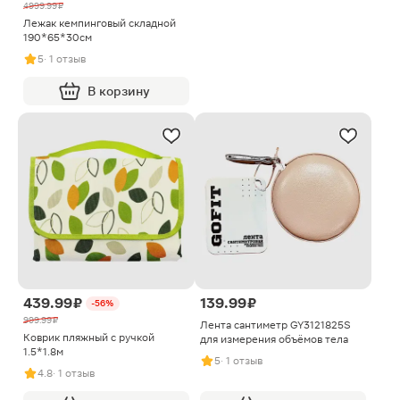
4999.99 ₽
Лежак кемпинговый складной
190*65*30см
5
· 1 отзыв
В корзину
439.99 ₽
139.99 ₽
-56%
999.99 ₽
Лента сантиметр GY3121825S
Коврик пляжный с ручкой
для измерения объёмов тела
1.5*1.8м
5
· 1 отзыв
4.8
· 1 отзыв