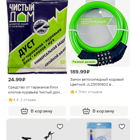
Разный дизайн
189.99 ₽
24.99 ₽
Замок велосипедный кодовый
Цветной JL23091602 в
Средство от тараканов блох
ассортименте
4.7
Нет отзывов
клопов муравьёв Чистый дом
Дуст 50г
4.4
· 2 отзыва
В корзину
В корзину