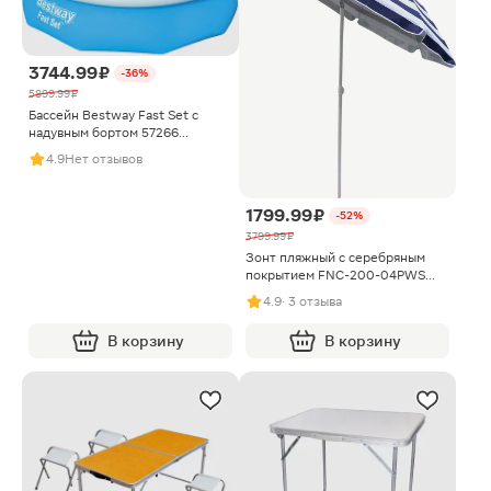
3744.99 ₽
-36%
5899.99 ₽
Бассейн Bestway Fast Set с
надувным бортом 57266
305x76см
4.9
Нет отзывов
1799.99 ₽
-52%
3799.99 ₽
Зонт пляжный с серебряным
покрытием FNC-200-04PWS
200см
4.9
· 3 отзыва
В корзину
В корзину