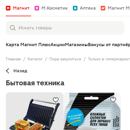
Магнит
М.Косметик
Аптека
Магнит М
Карта Магнит Плюс
Акции
Магазины
Бонусы от партнё
Главная
/
Каталог
/
Пора закупиться
/
Только в гипермарке
Назад
Бытовая техника