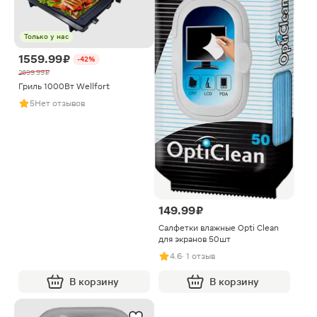
Только у нас
1559.99 ₽
-42%
2699.99 ₽
Гриль 1000Вт Wellfort
5
Нет отзывов
149.99 ₽
Салфетки влажные Opti Clean
для экранов 50шт
4.6
· 1 отзыв
В корзину
В корзину