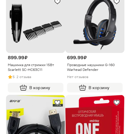
899.99 ₽
699.99 ₽
Машинка для стрижки 15Вт
Проводные наушники G-160
Scarlett SC-HC63C11
Warhead Defender
5
· 2 отзыва
Нет отзывов
В корзину
В корзину