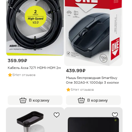
359.99 ₽
Кабель Axxa 7271 HDMI-HDM 2м
439.99 ₽
5
Нет отзывов
Мышь беспроводная Smartbuy
One 302AG-K 1000dpi 3 кнопки
5
Нет отзывов
В корзину
В корзину