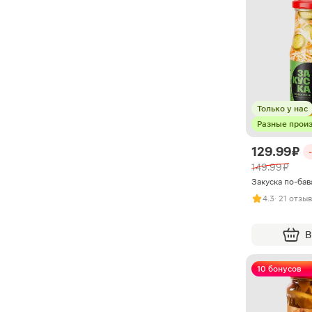
Только у нас
Разные прои
129.99 ₽
149.99 ₽
Закуска по-бав
4.3
· 21 отзыв
В
10 бонусов