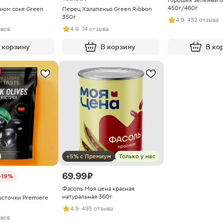
450г/460г
ном соке Green
Перец Халапеньо Green Ribbon
350г
4.9
· 432 отзыва
ывов
4.8
· 74 отзыва
 корзину
В корзину
В ко
+5% с Премиум
Только у нас
69.99 ₽
-19%
Фасоль Моя цена красная
натуральная 360г
осточки Premiere
4.9
· 493 отзыва
ывов