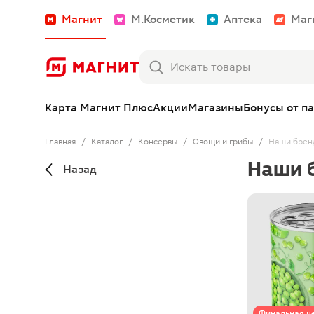
Магнит
М.Косметик
Аптека
Маг
Карта Магнит Плюс
Акции
Магазины
Бонусы от п
Главная
/
Каталог
/
Консервы
/
Овощи и грибы
/
Наши брен
Наши 
Назад
Финальная ц