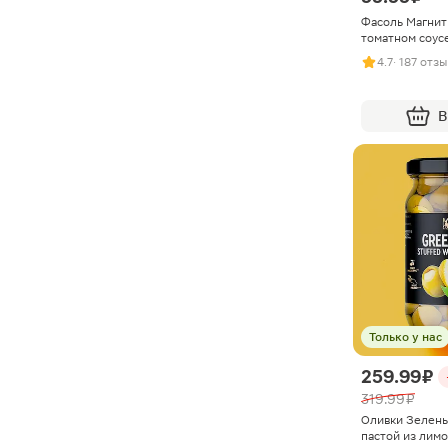
Фасоль Магнит
томатном соус
4.7
· 187 отз
В
Только у нас
259.99 ₽
319.99 ₽
Оливки Зелен
пастой из лимо