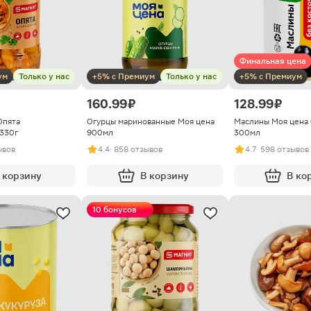
Финальная цена
ум
Только у нас
+5% с Премиум
Только у нас
+5% с Премиум
160.99 ₽
128.99 ₽
Опята
Огурцы маринованные Моя цена
Маслины Моя цена 
330г
900мл
300мл
ывов
4.4
· 858 отзывов
4.7
· 598 отзывов
 корзину
В корзину
В ко
10 бонусов