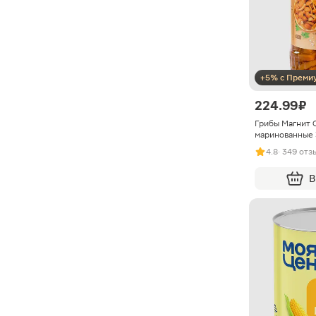
+5% с Преми
224.99 ₽
Грибы Магнит 
маринованные 
4.8
· 349 отз
В