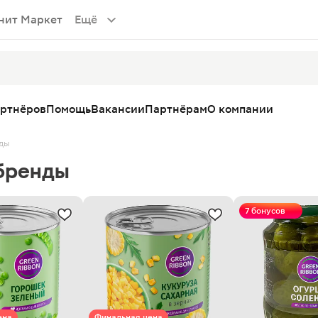
нит Маркет
Ещё
артнёров
Помощь
Вакансии
Партнёрам
О компании
ды
бренды
7 бонусов
ена
Финальная цена