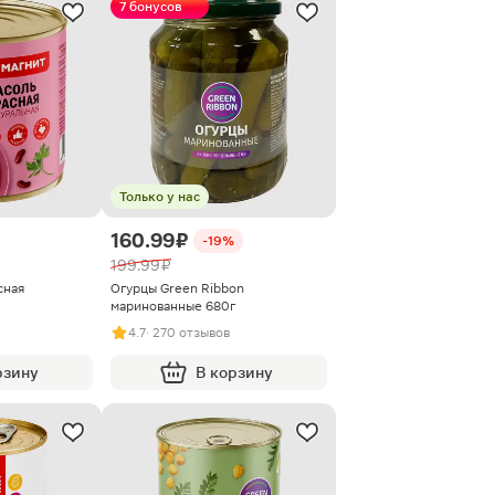
7 бонусов
Только у нас
160.99 ₽
-19%
199.99 ₽
сная
Огурцы Green Ribbon
маринованные 680г
4.7
· 270 отзывов
рзину
В корзину