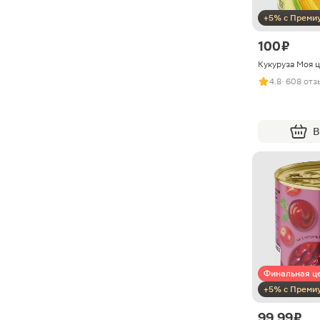
+5% с Преми
100 ₽
Кукуруза Моя ц
4.8
· 608 отз
В
Финальная ц
+5% с Преми
99.99 ₽