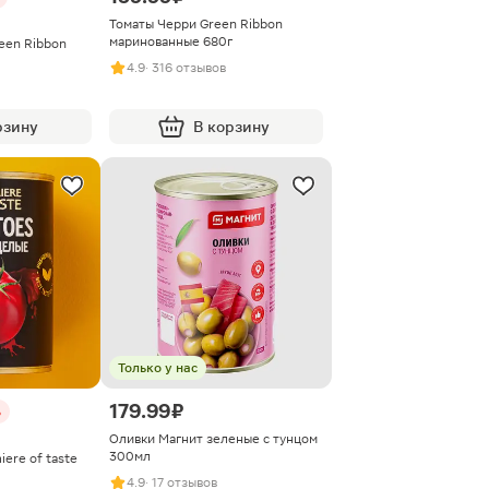
Томаты Черри Green Ribbon
маринованные 680г
een Ribbon
4.9
· 316 отзывов
рзину
В корзину
Только у нас
179.99 ₽
%
Оливки Магнит зеленые с тунцом
300мл
ere of taste
4.9
· 17 отзывов