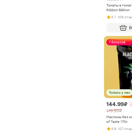
Томаты в томат
Ribbon 680мл
4.7
· 106 отз
В
7 бонусов
Только у нас
144.99 ₽
179.99 ₽
Маслины без к
of Taste 170г
4.9
· 107 отз