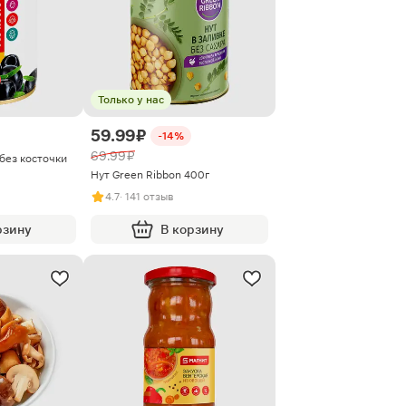
Только у нас
59.99 ₽
-14%
69.99 ₽
без косточки
Нут Green Ribbon 400г
4.7
· 141 отзыв
рзину
В корзину