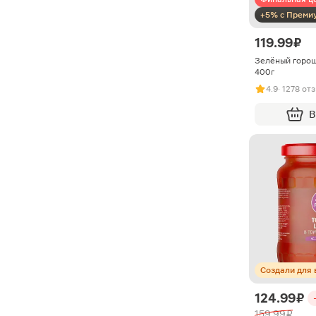
+5% с Преми
119.99 ₽
Зелёный горош
400г
4.9
· 1278 от
В
Создали для 
124.99 ₽
159.99 ₽