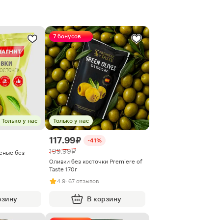
7 бонусов
Только у нас
Только у нас
117.99 ₽
-41%
199.99 ₽
еные без
Оливки без косточки Premiere of
Taste 170г
4.9
· 67 отзывов
рзину
В корзину