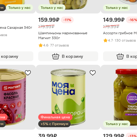
ум
Только у нас
Только у нас
Только у нас
159.99 ₽
149.99 ₽
-11%
-16
179.99 ₽
179.99 ₽
ена Сахарная 340г
Шампиньоны маринованные
Ассорти грибное М
ывов
Магнит 330г
4.7
· 130 отзывов
4.6
· 77 отзывов
 корзину
В корзину
В ко
ена
Финальная цена
ум
+5% с Премиум
Только у нас
39.99 ₽
129.99 ₽
-13%