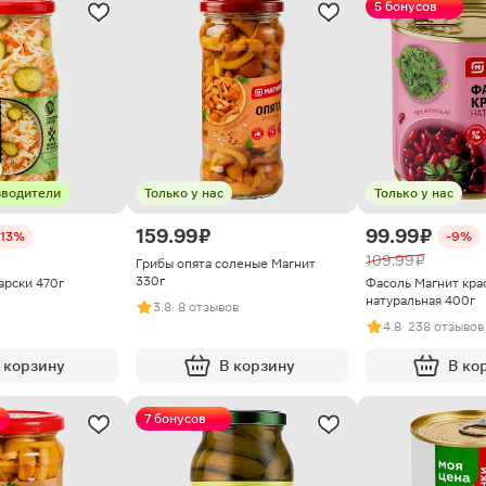
5 бонусов
зводители
Только у нас
Только у нас
159.99 ₽
99.99 ₽
-13%
-9%
109.99 ₽
Грибы опята соленые Магнит
330г
арски 470г
Фасоль Магнит кра
натуральная 400г
3.8
· 8 отзывов
4.8
· 238 отзывов
 корзину
В корзину
В ко
7 бонусов