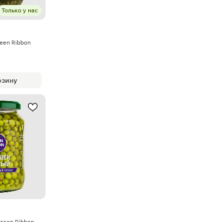
Только у нас
een Ribbon
рзину
reen Ribbon