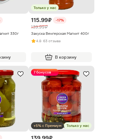
Только у нас
115.99 ₽
%
-17%
139.99 ₽
агнит 330г
Закуска Венгерская Магнит 400г
4.8
· 63 отзыва
рзину
В корзину
7 бонусов
+5% с Премиум
Только у нас
139.99 ₽