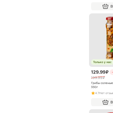
В
Только у нас
129.99 ₽
199.99 ₽
Грибы соленые
330г
4.7
Нет отзы
В