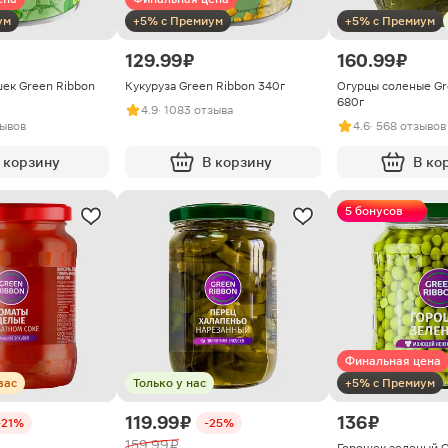
ум
+5% с Премиум
+5% с Премиум
129.99 ₽
160.99 ₽
ек Green Ribbon
Кукуруза Green Ribbon 340г
Огурцы соленые Gr
680г
4.9
· 1083 отзыва
зывов
4.6
· 568 отзывов
 корзину
В корзину
В ко
5 бонусов
Финальная цена
вас
Только у нас
+5% с Премиум
119.99 ₽
136 ₽
-21%
-25%
159.99 ₽
Горошек зеленый G