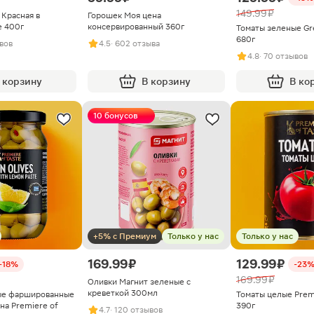
149.99 ₽
 Красная в
Горошек Моя цена
е 400г
консервированный 360г
Томаты зеленые Gr
680г
ывов
4.5
· 602 отзыва
4.8
· 70 отзывов
 корзину
В корзину
В ко
10 бонусов
+5% с Премиум
Только у нас
Только у нас
169.99 ₽
129.99 ₽
-18%
-23
169.99 ₽
Оливки Магнит зеленые с
креветкой 300мл
ые фаршированные
Томаты целые Premi
на Premiere of
390г
4.7
· 120 отзывов