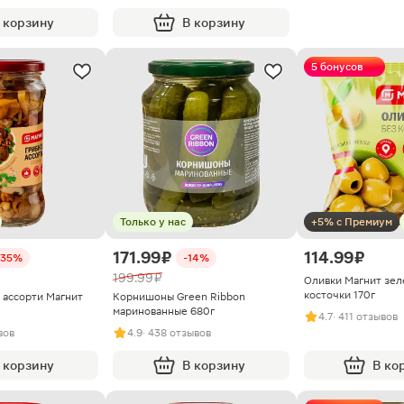
 корзину
В корзину
5 бонусов
Только у нас
+5% с Премиум
171.99 ₽
114.99 ₽
-35%
-14%
199.99 ₽
Оливки Магнит зел
косточки 170г
 ассорти Магнит
Корнишоны Green Ribbon
маринованные 680г
4.7
· 411 отзывов
вов
4.9
· 438 отзывов
 корзину
В корзину
В ко