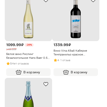
1099.99 ₽
1339.99 ₽
-26%
1499.99 ₽
Вино Vina Albali Каберне
Белое вино Рислинг
Темпранильо красное
безалкогольное Hans Baer 0.5%
безалкогольное 750мл
4
· 1 отзыв
750мл
5
Нет отзывов
В корзину
В корзину