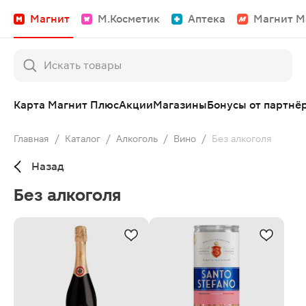
Магнит
М.Косметик
Аптека
Магнит М
Карта Магнит Плюс
Акции
Магазины
Бонусы от партнё
Главная
/
Каталог
/
Алкоголь
/
Вино
/
Без алкоголя
Назад
Без алкоголя