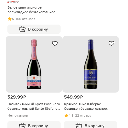
549.99 ₽
Белое вино игристое
полусладкое безалкогольное
Abrau Light Zero 750мл
5
· 195 отзывов
В корзину
329.99 ₽
549.99 ₽
Напиток винный Брют Розе Zero
Красное вино Каберне
безалкогольный Santo Stefano
Совиньон безалкогольное
750мл
сладкое Holden James 750мл
Нет отзывов
4.8
· 22 отзыва
В корзину
В корзину