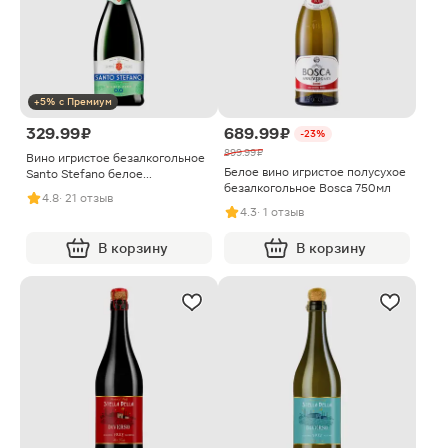
+5% с Премиум
329.99 ₽
689.99 ₽
-23%
899.99 ₽
Вино игристое безалкогольное
Белое вино игристое полусухое
Santo Stefano белое
безалкогольное Bosca 750мл
полусладкое 0.5% 750мл
4.8
· 21 отзыв
4.3
· 1 отзыв
В корзину
В корзину