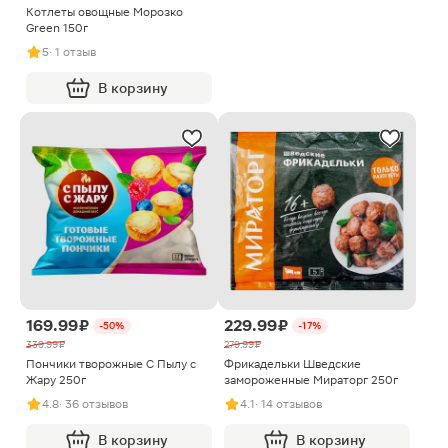
Котлеты овощные Морозко
Green 150г
5
· 1 отзыв
В корзину
169.99 ₽
229.99 ₽
-50%
-17%
339.99 ₽
279.99 ₽
Пончики творожные С Пылу с
Фрикадельки Шведские
Жару 250г
замороженные Мираторг 250г
4.8
· 36 отзывов
4.1
· 14 отзывов
В корзину
В корзину