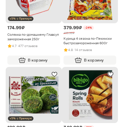
+5% с Премиум
174.99 ₽
379.99 ₽
-24%
499.99 ₽
Солянка по-домашнему Главсуп
Курица 4 сезона по-Пекински
замороженная 250г
быстрозамороженная 600г
4.7
· 477 отзывов
4.8
· 14 отзывов
В корзину
В корзину
+5% с Премиум