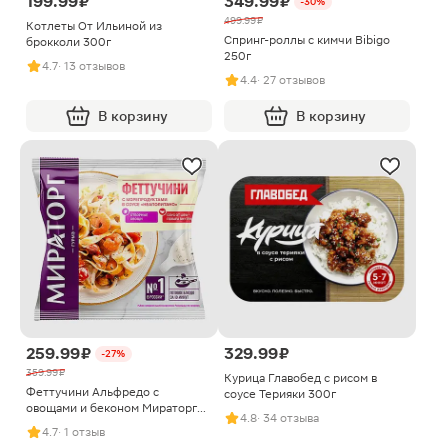
199.99 ₽
349.99 ₽
-30%
499.99 ₽
Котлеты От Ильиной из
Спринг-роллы с кимчи Bibigo
брокколи 300г
250г
4.7
· 13 отзывов
4.4
· 27 отзывов
В корзину
В корзину
259.99 ₽
329.99 ₽
-27%
359.99 ₽
Курица Главобед с рисом в
Феттучини Альфредо с
соусе Терияки 300г
овощами и беконом Мираторг
4.8
· 34 отзыва
400г
4.7
· 1 отзыв