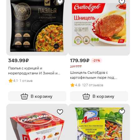
349.99 ₽
179.99 ₽
-21%
229.99 ₽
Паэлья с курицей и
Шницель СытоЕдов с
морепродуктами И Зимой и
картофельным пюре под
Летом 400г
4.1
· 1 отзыв
красным соусом замороженный
4.8
· 127 отзывов
350г
В корзину
В корзину