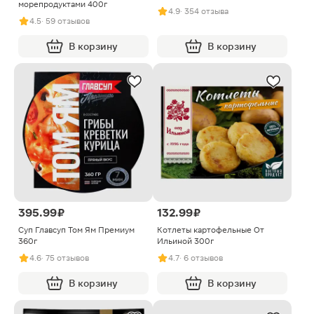
морепродуктами 400г
4.9
· 354 отзыва
4.5
· 59 отзывов
В корзину
В корзину
395.99 ₽
132.99 ₽
Суп Главсуп Том Ям Премиум
Котлеты картофельные От
360г
Ильиной 300г
4.6
· 75 отзывов
4.7
· 6 отзывов
В корзину
В корзину