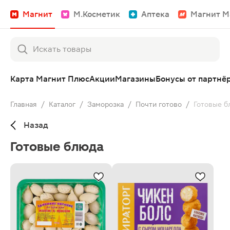
Магнит
М.Косметик
Аптека
Магнит М
Карта Магнит Плюс
Акции
Магазины
Бонусы от партнё
Главная
/
Каталог
/
Заморозка
/
Почти готово
/
Готовые б
Назад
Готовые блюда