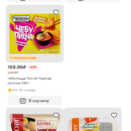
+1 попытка в игре
159.99 ₽
-42%
279.99 ₽
Чебупицца Том ям Горячая
Штучка 230г
4.5
· 94 отзыва
В корзину