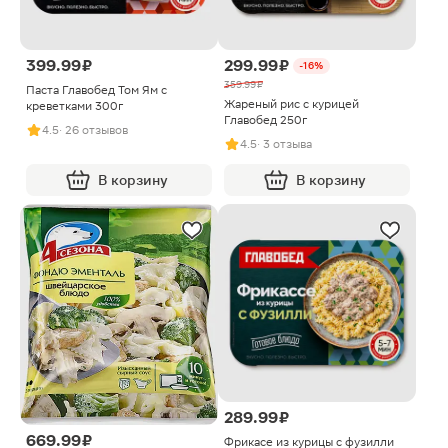
399.99 ₽
299.99 ₽
-16%
359.99 ₽
Паста Главобед Том Ям с
Жареный рис с курицей
креветками 300г
Главобед 250г
4.5
· 26 отзывов
4.5
· 3 отзыва
В корзину
В корзину
289.99 ₽
669.99 ₽
Фрикасе из курицы с фузилли