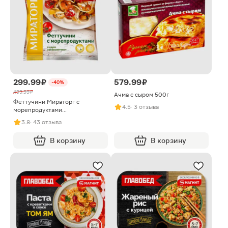
299.99 ₽
579.99 ₽
-40%
499.99 ₽
Ачма с сыром 500г
Феттучини Мираторг с
4.5
· 3 отзыва
морепродуктами
быстрозамороженное 400г
3.8
· 43 отзыва
В корзину
В корзину