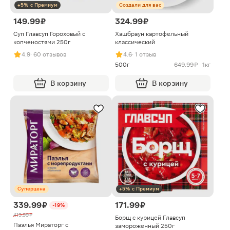
+5% с Премиум
Создали для вас
149.99 ₽
324.99 ₽
Суп Главсуп Гороховый с
Хашбраун картофельный
копченостями 250г
классический
4.9
· 60 отзывов
4.6
· 1 отзыв
500г
649.99 ₽ · 1кг
В корзину
В корзину
Суперцена
+5% с Премиум
339.99 ₽
171.99 ₽
-19%
419.99 ₽
Борщ с курицей Главсуп
Паэлья Мираторг с
замороженный 250г