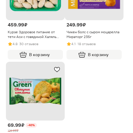
459.99 ₽
249.99 ₽
Курзе Здоровое питание от
Чикен болс с сыром моцарелла
тети Аси с говядиной Халяль
Мираторг 235г
500г
4.8
· 30 отзывов
4.1
· 18 отзывов
В корзину
В корзину
69.99 ₽
-46%
129.99 ₽