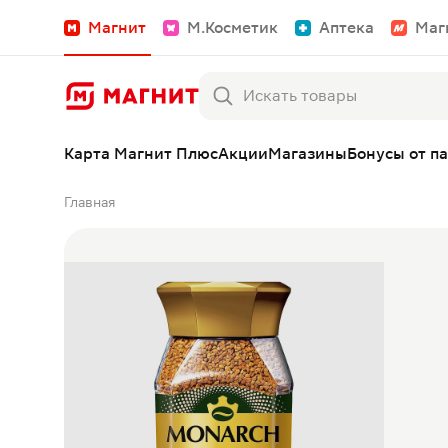
Магнит
М.Косметик
Аптека
Маг
Карта Магнит Плюс
Акции
Магазины
Бонусы от п
Главная