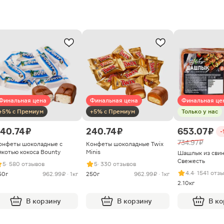
Финальная цена
Финальная цена
Финальная це
+5% с Премиум
+5% с Премиум
Только у нас
40.74 ₽
240.74 ₽
653.07 ₽
-
734.97 ₽
онфеты шоколадные с
Конфеты шоколадные Twix
якотью кокоса Bounty
Minis
Шашлык из сви
Свежесть
5
· 580 отзывов
5
· 330 отзывов
4.4
· 1541 отз
50г
962.99 ₽ · 1кг
250г
962.99 ₽ · 1кг
2.10кг
В корзину
В корзину
В к