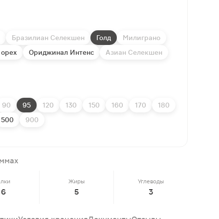
Бразилиан Селекшен
Голд
Милиграно
 орех
Ориджинал Интенс
Азиан Селекшен
90
95
120
130
150
160
170
180
500
900
аммах
елки
Жиры
Углеводы
16
5
3