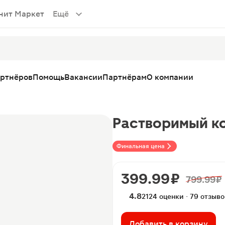
нит Маркет
Ещё
артнёров
Помощь
Вакансии
Партнёрам
О компании
Растворимый ко
Финальная цена
399.99 ₽
799.99 ₽
4.8
2124 оценки · 79 отзыво
Добавить в корзину