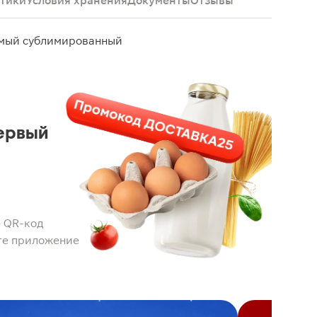
тики
Условия хранения
Документы
Отзывы
имый сублимированный
ервый
 QR-код
те приложение