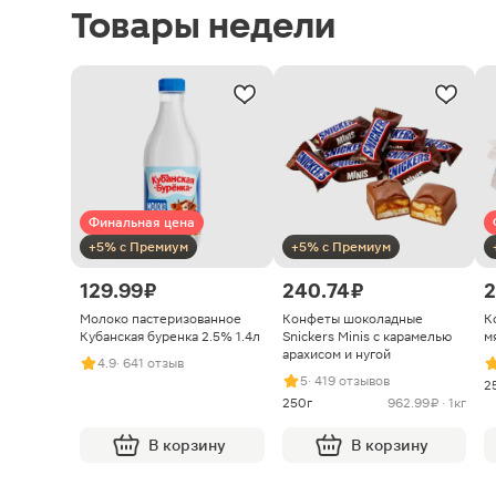
Товары недели
Финальная цена
+5% с Премиум
+5% с Премиум
129.99 ₽
240.74 ₽
2
Молоко пастеризованное
Конфеты шоколадные
К
Кубанская буренка 2.5% 1.4л
Snickers Minis с карамелью
м
арахисом и нугой
4.9
· 641 отзыв
5
· 419 отзывов
2
250г
962.99 ₽ · 1кг
В корзину
В корзину