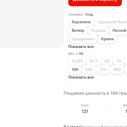
Линейка :
Голд
Карамель
Турецкий бриз
Велюр
Корица
Лесной
Ориджинал
Крема
Показать все
Вес, г:
95
0.095
47.5
60
70
190
200
270
300
Показать все
Пищевая ценность в 100 гр
Ккал
Б
121