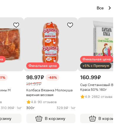
Все
на
Финальная цена
Финальная цена
+5% с Премиум
98.97 ₽
160.99 ₽
11%
-48%
191.99 ₽
Сыр Сметанковый Варвара
Краса 50% 160г
нины М
Колбаса Вязанка Молокуша
вареная весовая
4.9
· 2662 отзыва
ыв
4.8
· 90 отзывов
310.99 ₽ · 1кг
300г
329.9 ₽ · 1кг
орзину
В корзину
В корзину