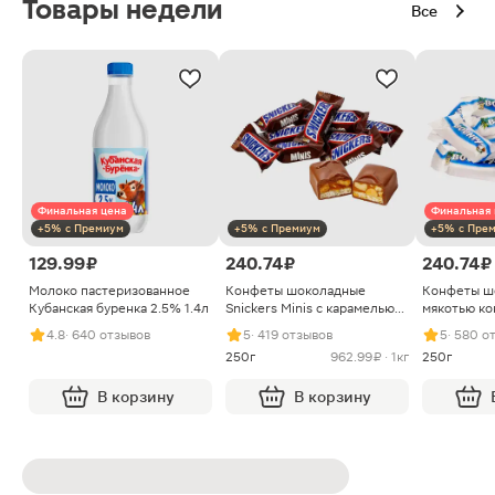
Товары недели
Все
Финальная цена
Финальная 
+5% с Премиум
+5% с Премиум
+5% с Пре
129.99 ₽
240.74 ₽
240.74 ₽
Молоко пастеризованное
Конфеты шоколадные
Конфеты ш
Кубанская буренка 2.5% 1.4л
Snickers Minis с карамелью
мякотью ко
арахисом и нугой
4.8
· 640 отзывов
5
· 419 отзывов
5
· 580 о
250г
962.99 ₽ · 1кг
250г
В корзину
В корзину