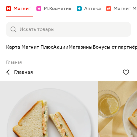
Магнит
М.Косметик
Аптека
Магнит М
Карта Магнит Плюс
Акции
Магазины
Бонусы от партнё
Главная
Главная