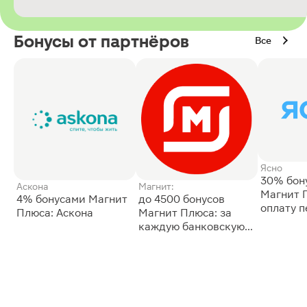
Бонусы от партнёров
Все
Ясно
30% бон
Аскона
Магнит:
Магнит 
4% бонусами Магнит
до 4500 бонусов
оплату 
Плюса: Аскона
Магнит Плюса: за
сессии: 
каждую банковскую
карту