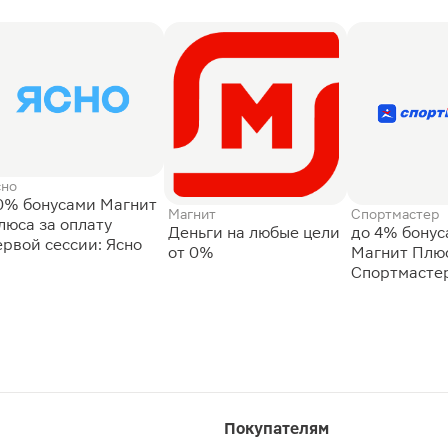
сно
0% бонусами Магнит
Магнит
Спортмастер
люса за оплату
Деньги на любые цели
до 4% бону
ервой сессии: Ясно
от 0%
Магнит Плюс
Спортмасте
Покупателям