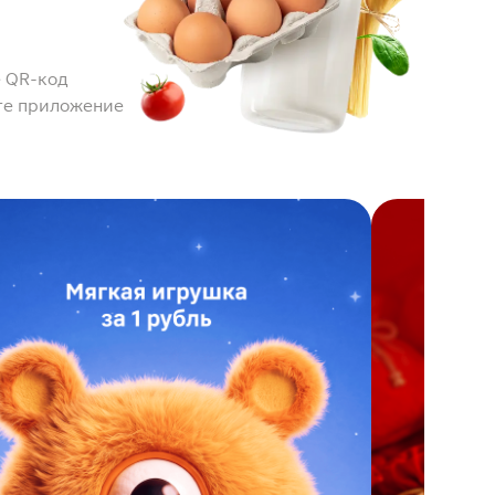
 QR-код
те приложение