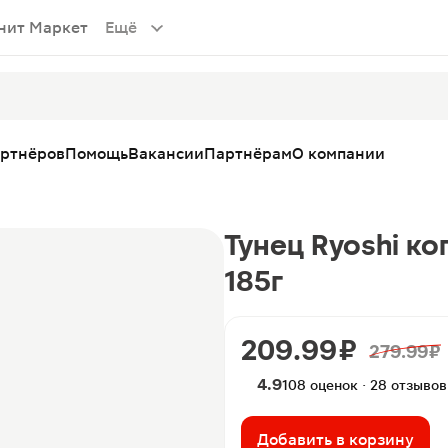
нит Маркет
Ещё
артнёров
Помощь
Вакансии
Партнёрам
О компании
Тунец Ryoshi к
185г
209.99 ₽
279.99 ₽
4.9
108 оценок · 28 отзывов
Добавить в корзину