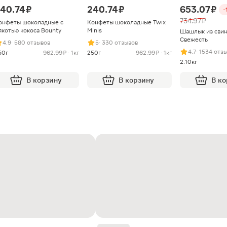
40.74 ₽
240.74 ₽
653.07 ₽
-
734.97 ₽
онфеты шоколадные с
Конфеты шоколадные Twix
якотью кокоса Bounty
Minis
Шашлык из сви
Свежесть
4.9
· 580 отзывов
5
· 330 отзывов
4.7
· 1534 отз
50г
962.99 ₽ · 1кг
250г
962.99 ₽ · 1кг
2.10кг
В корзину
В корзину
В к