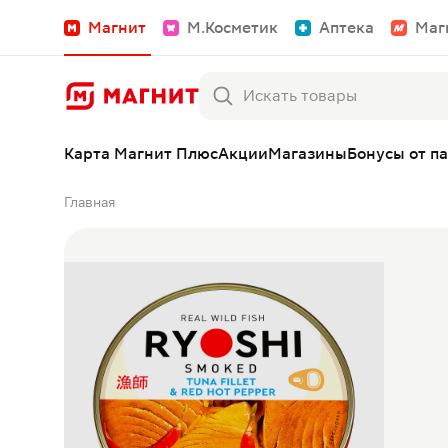
Магнит
М.Косметик
Аптека
Маг
Карта Магнит Плюс
Акции
Магазины
Бонусы от п
Главная