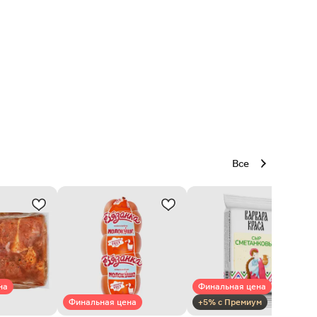
Все
на
Финальная цена
Финальная цена
+5% с Премиум