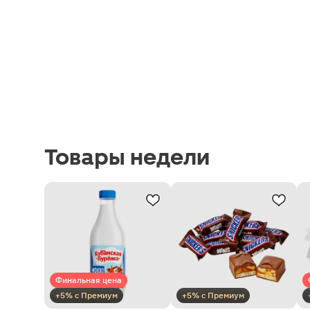
Товары недели
Финальная цена
+5% с Премиум
+5% с Премиум