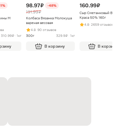
98.97 ₽
160.99 ₽
11%
-48%
191.99 ₽
Сыр Сметанковый Варвара
Краса 50% 160г
нины М
Колбаса Вязанка Молокуша
вареная весовая
4.8
· 2659 отзывов
ыва
4.8
· 90 отзывов
310.99 ₽ · 1кг
300г
329.9 ₽ · 1кг
орзину
В корзину
В корзину