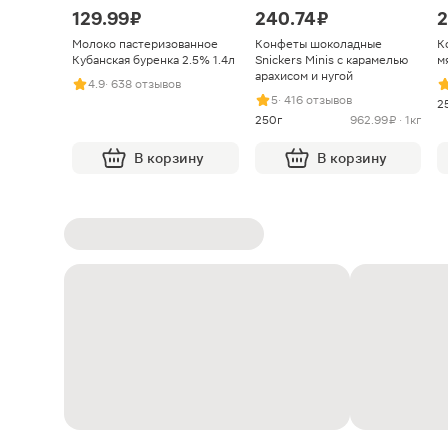
129.99 ₽
240.74 ₽
2
Молоко пастеризованное
Конфеты шоколадные
К
Кубанская буренка 2.5% 1.4л
Snickers Minis с карамелью
м
арахисом и нугой
4.9
· 638 отзывов
5
· 416 отзывов
2
250г
962.99 ₽ · 1кг
В корзину
В корзину