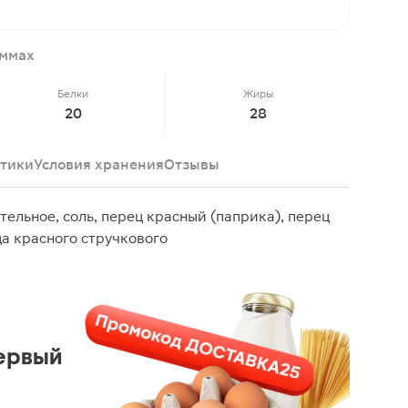
аммах
Белки
Жиры
20
28
тики
Условия хранения
Отзывы
тельное, соль, перец красный (паприка), перец
ца красного стручкового
ервый